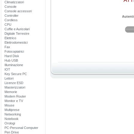
ATT
Climatizzatori
Console
Console accessori
Controller
Autenti
Cordless
CPU
Cuffie e Auricolari
Digitale Terrestre
Elettrico
Elettrodomestici
Fax
Fotocopiatrici
Hard Disk
Hub USB
Illuminazione
IOT
Key Secure PC
Lettori
Licenze ESD
Masterizzatori
Memorie
Modem Router
Monitor e TV
Mouse
Multiprese
Networking
Notebook
Orologi
PC-Personal Computer
Pen Drive