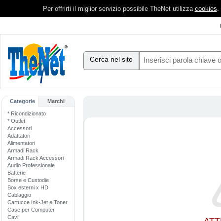
Per offrirti il miglior servizio possibile TheNet utilizza
cookies
.
Cerca nel sito
Categorie
Marchi
* Ricondizionato
* Outlet
Accessori
Adattatori
Alimentatori
Armadi Rack
Armadi Rack Accessori
Audio Professionale
Batterie
Borse e Custodie
Box esterni x HD
Cablaggio
Cartucce Ink-Jet e Toner
Case per Computer
Cavi