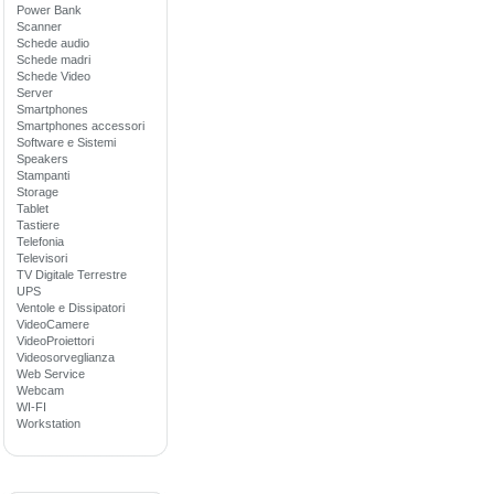
Power Bank
Scanner
Schede audio
Schede madri
Schede Video
Server
Smartphones
Smartphones accessori
Software e Sistemi
Speakers
Stampanti
Storage
Tablet
Tastiere
Telefonia
Televisori
TV Digitale Terrestre
UPS
Ventole e Dissipatori
VideoCamere
VideoProiettori
Videosorveglianza
Web Service
Webcam
WI-FI
Workstation