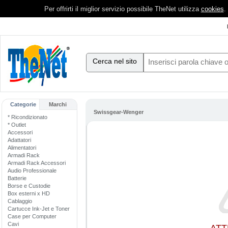
Per offrirti il miglior servizio possibile TheNet utilizza
cookies
.
Cerca nel sito
Categorie
Marchi
Swissgear-Wenger
* Ricondizionato
* Outlet
Accessori
Adattatori
Alimentatori
Armadi Rack
Armadi Rack Accessori
Audio Professionale
Batterie
Borse e Custodie
Box esterni x HD
Cablaggio
Cartucce Ink-Jet e Toner
Case per Computer
Cavi