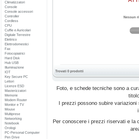
ATT
Climatizzatori
Console
Console accessori
Controller
Nessun ri
Cordless
CPU
Cuffie e Auricolari
Digitale Terrestre
Elettrico
Elettrodomestici
Fax
Fotocopiatrici
Hard Disk
Hub USB
Illuminazione
Trovati 0 prodotti
IOT
Key Secure PC
Lettori
Licenze ESD
Foto, e schede tecniche sono a cur
Masterizzatori
titol
Memorie
Modem Router
I prezzi possono subire variazioni
Monitor e TV
Mouse
Multiprese
Networking
Per conoscere i prezzi riservati e la d
Notebook
Orologi
are
PC-Personal Computer
Pen Drive