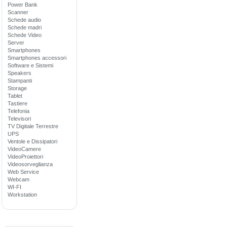
Power Bank
Scanner
Schede audio
Schede madri
Schede Video
Server
Smartphones
Smartphones accessori
Software e Sistemi
Speakers
Stampanti
Storage
Tablet
Tastiere
Telefonia
Televisori
TV Digitale Terrestre
UPS
Ventole e Dissipatori
VideoCamere
VideoProiettori
Videosorveglianza
Web Service
Webcam
WI-FI
Workstation