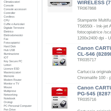
WIRELESS (7
Climatizzatori
Console
TR067868
Console accessori
Controller
Cordless
Stampante Multif
CPU
Cuffie e Auricolari
TS6550i - Ink-jet 
Digitale Terrestre
fotocopiatrice /sc
Elettrico
Elettrodomestici
1200x2400 dpi - U
Fax
Fotocopiatrici
Hard Disk
Canon CART
Hub USB
CL-546 (828
Illuminazione
IOT
TR035717
Key Secure PC
Lettori
Licenze ESD
Cartuccia origina
Masterizzatori
Memorie
Chromalife 100 - 
Modem Router
Monitor e TV
Canon CART
Mouse
Multiprese
PG-545 (828
Networking
Notebook
TR035716
Orologi
PC-Personal Computer
Pen Drive