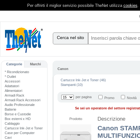
Per offrirti il miglior servizio possibile TheNet utilizza
cookies
.
Cerca nel sito
Categorie
Marchi
Canon
* Ricondizionato
* Outlet
Cartucce Ink-Jet e Toner (46)
Accessori
Stampanti (10)
Adattatori
Alimentatori
Armadi Rack
per pagina
Promo
Novità
Armadi Rack Accessori
Audio Professionale
Se sei un operatore del settore registrati
Batterie
Borse e Custodie
Descrizione
Box esterni x HD
Prodotto
Cablaggio
Canon STAM
Cartucce Ink-Jet e Toner
Case per Computer
MULTIFUNZIO
Cavi