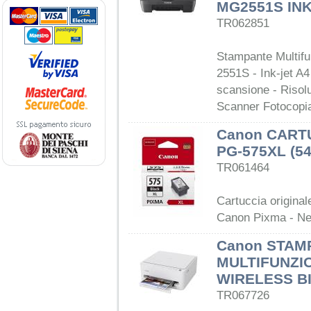
MG2551S INK
TR062851
Stampante Multif
2551S - Ink-jet A4
scansione - Risol
Scanner Fotocopia
Canon CART
PG-575XL (5
TR061464
Cartuccia origina
Canon Pixma - Ne
Canon STAM
MULTIFUNZIO
WIRELESS BI
TR067726