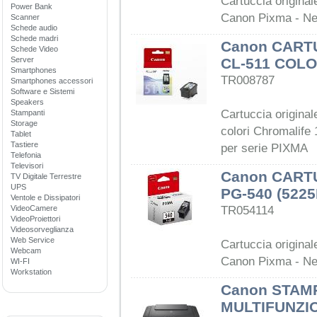
Cartuccia origina
Power Bank
Canon Pixma - Ne
Scanner
Schede audio
Schede madri
Canon CART
Schede Video
Server
CL-511 COLO
Smartphones
TR008787
Smartphones accessori
Software e Sistemi
Speakers
Cartuccia original
Stampanti
Storage
colori Chromalife 
Tablet
Tastiere
per serie PIXMA
Telefonia
Televisori
Canon CART
TV Digitale Terrestre
UPS
PG-540 (522
Ventole e Dissipatori
VideoCamere
TR054114
VideoProiettori
Videosorveglianza
Web Service
Cartuccia origina
Webcam
Canon Pixma - Ne
WI-FI
Workstation
Canon STAM
MULTIFUNZI