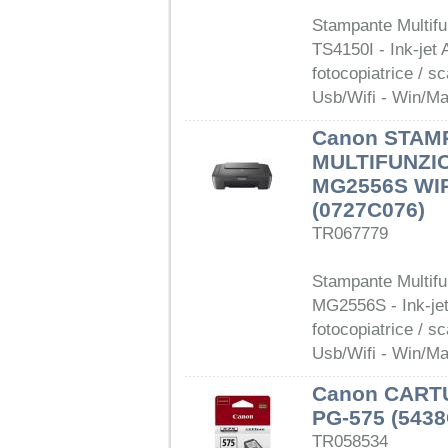
Stampante Multif
TS4150I - Ink-jet 
fotocopiatrice / s
Usb/Wifi - Win/Ma
Canon STAM
MULTIFUNZI
MG2556S WI
(0727C076)
TR067779
Stampante Multif
MG2556S - Ink-jet
fotocopiatrice / s
Usb/Wifi - Win/Ma
Canon CART
PG-575 (543
TR058534