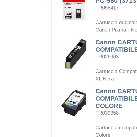
PG-560 (371
TR058417
Cartuccia origina
Canon Pixma - Ne
Canon CART
COMPATIBILE
TR026963
Cartuccia Compat
XL Nera
Canon CART
COMPATIBIL
COLORE
TR039358
Cartuccia compat
Colore