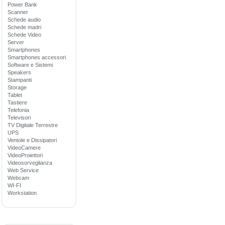
Power Bank
Scanner
Schede audio
Schede madri
Schede Video
Server
Smartphones
Smartphones accessori
Software e Sistemi
Speakers
Stampanti
Storage
Tablet
Tastiere
Telefonia
Televisori
TV Digitale Terrestre
UPS
Ventole e Dissipatori
VideoCamere
VideoProiettori
Videosorveglianza
Web Service
Webcam
WI-FI
Workstation