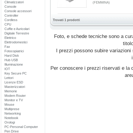
Climatizzatori
(FEMMINA)
Console
Console accessori
Controller
Cordless
Trovati 1 prodotti
CPU
Cuffie e Auricolari
Digitale Terrestre
Foto, e schede tecniche sono a cur
Elettrico
Elettrodomestici
titol
Fax
I prezzi possono subire variazioni
Fotocopiatrici
Hard Disk
Hub USB
Illuminazione
Per conoscere i prezzi riservati e la d
IOT
Key Secure PC
are
Lettori
Licenze ESD
Masterizzatori
Memorie
Modem Router
Monitor e TV
Mouse
Multiprese
Networking
Notebook
Orologi
PC-Personal Computer
Pen Drive