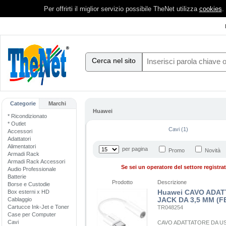
Per offrirti il miglior servizio possibile TheNet utilizza
cookies
.
Cerca nel sito
Categorie
Marchi
Huawei
* Ricondizionato
* Outlet
Cavi (1)
Accessori
Adattatori
Alimentatori
per pagina
Promo
Novità
Armadi Rack
Armadi Rack Accessori
Se sei un operatore del settore registrati
Audio Professionale
Batterie
Prodotto
Descrizione
Borse e Custodie
Huawei CAVO ADAT
Box esterni x HD
JACK DA 3,5 MM (
Cablaggio
Cartucce Ink-Jet e Toner
TR048254
Case per Computer
Cavi
CAVO ADATTATORE DA USB