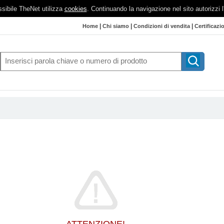
possibile TheNet utilizza
cookies
. Continuando la navigazione nel sito autorizzi 
|
|
|
Home
Chi siamo
Condizioni di vendita
Certificazi