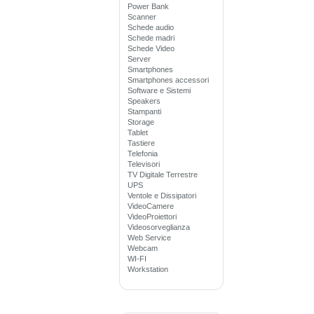
Power Bank
Scanner
Schede audio
Schede madri
Schede Video
Server
Smartphones
Smartphones accessori
Software e Sistemi
Speakers
Stampanti
Storage
Tablet
Tastiere
Telefonia
Televisori
TV Digitale Terrestre
UPS
Ventole e Dissipatori
VideoCamere
VideoProiettori
Videosorveglianza
Web Service
Webcam
WI-FI
Workstation