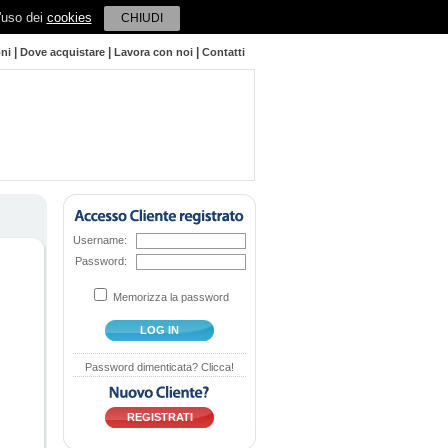
l'uso dei
cookies
CHIUDI
|
|
|
oni
Dove acquistare
Lavora con noi
Contatti
Username:
Password:
Memorizza la password
LOG IN
Password dimenticata? Clicca!
REGISTRATI