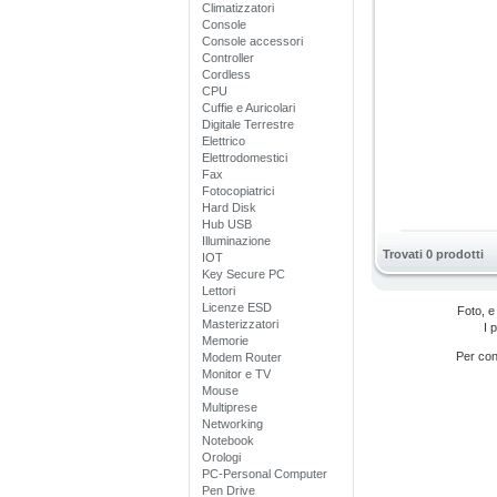
Climatizzatori
Console
Console accessori
Controller
Cordless
CPU
Cuffie e Auricolari
Digitale Terrestre
Elettrico
Elettrodomestici
Fax
Fotocopiatrici
Hard Disk
Hub USB
Illuminazione
Trovati 0 prodotti
IOT
Key Secure PC
Lettori
Licenze ESD
Foto, e
Masterizzatori
I 
Memorie
Per cono
Modem Router
Monitor e TV
Mouse
Multiprese
Networking
Notebook
Orologi
PC-Personal Computer
Pen Drive