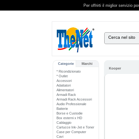
Per offrirti il miglior servizio 
Cerca nel sito
Categorie
Marchi
Kooper
* Ricondizionato
* Outlet
Accessori
Adattatori
Alimentatori
Armadi Rack
Armadi Rack Accessori
Audio Professionale
Batterie
Borse e Custodie
Box esterni x HD
Cablaggio
Cartucce Ink-Jet e Toner
Case per Computer
Cavi