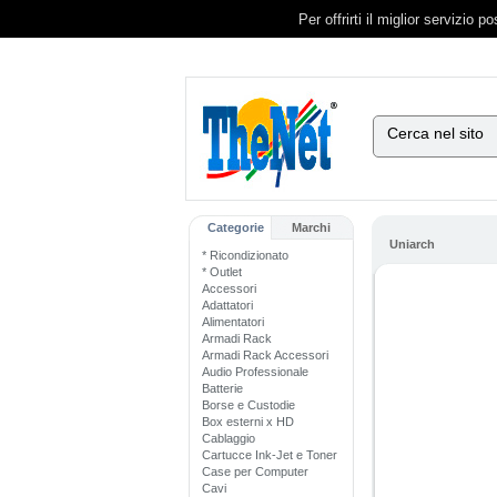
Per offrirti il miglior servizio 
Cerca nel sito
Categorie
Marchi
Uniarch
* Ricondizionato
* Outlet
Accessori
Adattatori
Alimentatori
Armadi Rack
Armadi Rack Accessori
Audio Professionale
Batterie
Borse e Custodie
Box esterni x HD
Cablaggio
Cartucce Ink-Jet e Toner
Case per Computer
Cavi