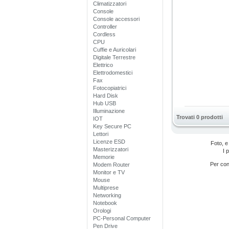
Climatizzatori
Console
Console accessori
Controller
Cordless
CPU
Cuffie e Auricolari
Digitale Terrestre
Elettrico
Elettrodomestici
Fax
Fotocopiatrici
Hard Disk
Hub USB
Illuminazione
Trovati 0 prodotti
IOT
Key Secure PC
Lettori
Licenze ESD
Foto, e
Masterizzatori
I 
Memorie
Per cono
Modem Router
Monitor e TV
Mouse
Multiprese
Networking
Notebook
Orologi
PC-Personal Computer
Pen Drive