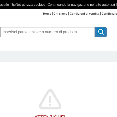
possibile TheNet utilizza
cookies
. Continuando la navigazione nel sito autorizzi 
|
|
|
Home
Chi siamo
Condizioni di vendita
Certificazi