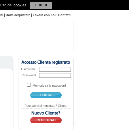
l'uso dei
cookies
CHIUDI
|
|
|
oni
Dove acquistare
Lavora con noi
Contatti
Username:
Password:
Memorizza la password
LOG IN
Password dimenticata? Clicca!
REGISTRATI