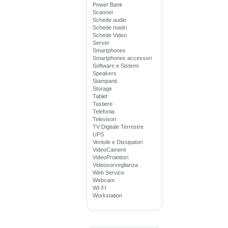
Power Bank
Scanner
Schede audio
Schede madri
Schede Video
Server
Smartphones
Smartphones accessori
Software e Sistemi
Speakers
Stampanti
Storage
Tablet
Tastiere
Telefonia
Televisori
TV Digitale Terrestre
UPS
Ventole e Dissipatori
VideoCamere
VideoProiettori
Videosorveglianza
Web Service
Webcam
WI-FI
Workstation