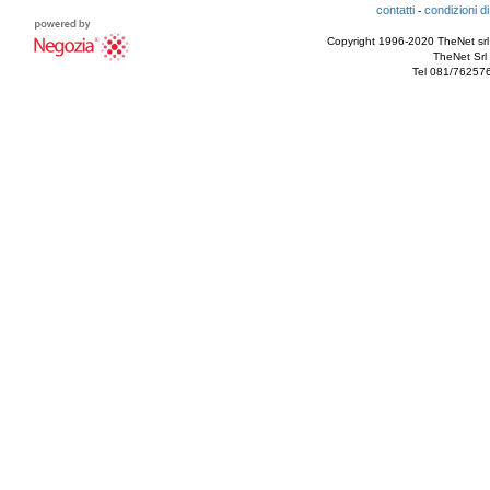
contatti
condizioni di
-
Copyright 1996-2020 TheNet srl - T
TheNet Srl 
Tel 081/76257