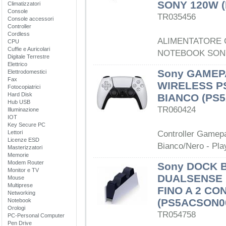
SONY 120W (
Climatizzatori
Console
TR035456
Console accessori
Controller
Cordless
ALIMENTATORE 
CPU
Cuffie e Auricolari
NOTEBOOK SONY
Digitale Terrestre
Elettrico
Sony GAMEP
Elettrodomestici
Fax
WIRELESS P
Fotocopiatrici
Hard Disk
BIANCO (PS
Hub USB
TR060424
Illuminazione
IOT
Key Secure PC
Lettori
Controller Gamep
Licenze ESD
Bianco/Nero - Pla
Masterizzatori
Memorie
Modem Router
Sony DOCK B
Monitor e TV
DUALSENSE P
Mouse
Multiprese
FINO A 2 C
Networking
(PS5ACSON0
Notebook
Orologi
TR054758
PC-Personal Computer
Pen Drive