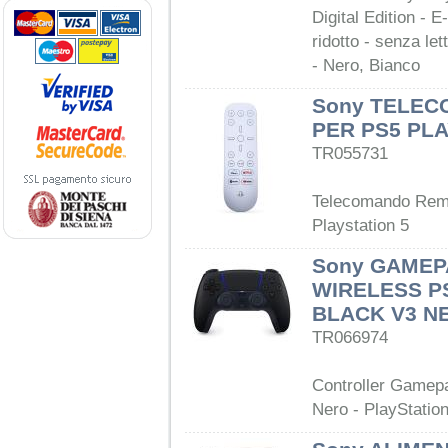
Digital Edition -
ridotto - senza let
- Nero, Bianco
Sony TELE
PER PS5 PLA
TR055731
Telecomando Remo
Playstation 5
Sony GAMEP
WIRELESS P
BLACK V3 N
TR066974
Controller Gamep
Nero - PlayStation