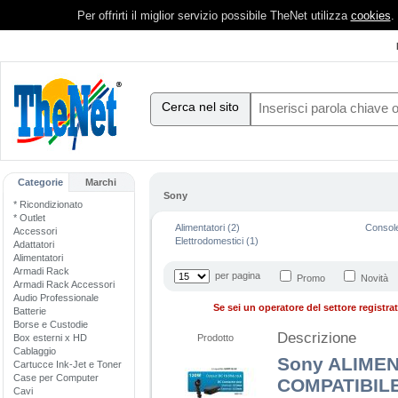
Per offrirti il miglior servizio possibile TheNet utilizza
cookies
.
Cerca nel sito
Categorie
Marchi
Sony
* Ricondizionato
* Outlet
Alimentatori (2)
Console
Accessori
Elettrodomestici (1)
Adattatori
Alimentatori
Armadi Rack
per pagina
Promo
Novità
Armadi Rack Accessori
Audio Professionale
Se sei un operatore del settore registrati
Batterie
Borse e Custodie
Descrizione
Box esterni x HD
Prodotto
Cablaggio
Sony ALIME
Cartucce Ink-Jet e Toner
Case per Computer
COMPATIBIL
Cavi