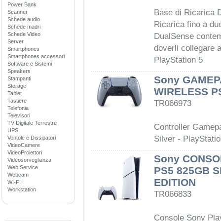
Power Bank
Base di Ricarica
Scanner
Schede audio
Ricarica fino a du
Schede madri
Schede Video
DualSense conte
Server
doverli collegare 
Smartphones
Smartphones accessori
PlayStation 5
Software e Sistemi
Speakers
Sony GAMEP
Stampanti
Storage
WIRELESS P
Tablet
Tastiere
TR066973
Telefonia
Televisori
TV Digitale Terrestre
Controller Gamep
UPS
Silver - PlayStati
Ventole e Dissipatori
VideoCamere
VideoProiettori
Sony CONSO
Videosorveglianza
Web Service
PS5 825GB S
Webcam
EDITION
WI-FI
Workstation
TR066833
Console Sony Pla