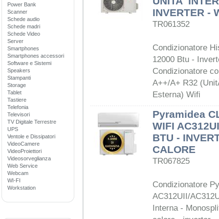
UNITA' INTE
Power Bank
INVERTER - W
Scanner
Schede audio
TR061352
Schede madri
Schede Video
Server
Condizionatore H
Smartphones
Smartphones accessori
12000 Btu - Invert
Software e Sistemi
Condizionatore c
Speakers
Stampanti
A++/A+ R32 (Unit
Storage
Tablet
Esterna) Wifi
Tastiere
Telefonia
Pyramidea C
Televisori
TV Digitale Terrestre
WIFI AC312U
UPS
BTU - INVER
Ventole e Dissipatori
VideoCamere
CALORE
VideoProiettori
Videosorveglianza
TR067825
Web Service
Webcam
WI-FI
Condizionatore P
Workstation
AC312UII/AC312UE
Interna - Monospl