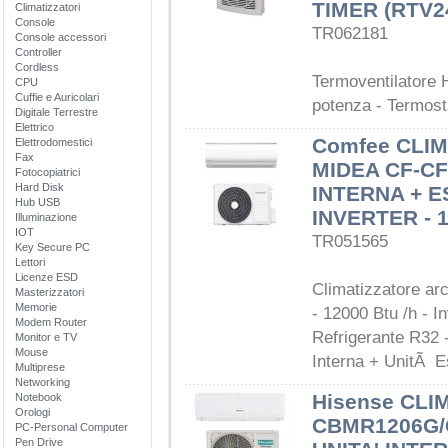
TIMER (RTV2
Climatizzatori
Console
TR062181
Console accessori
Controller
Cordless
Termoventilatore H
CPU
Cuffie e Auricolari
potenza - Termos
Digitale Terrestre
Elettrico
Comfee CLI
Elettrodomestici
Fax
MIDEA CF-CF
Fotocopiatrici
Hard Disk
INTERNA + E
Hub USB
INVERTER - 
Illuminazione
IOT
TR051565
Key Secure PC
Lettori
Licenze ESD
Climatizzatore a
Masterizzatori
Memorie
- 12000 Btu /h - I
Modem Router
Refrigerante R32 
Monitor e TV
Mouse
Interna + UnitÃ E
Multiprese
Networking
Hisense CLI
Notebook
Orologi
CBMR1206G/
PC-Personal Computer
Pen Drive