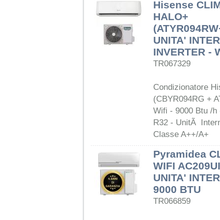
Hisense CLI
HALO+
(ATYR094RW
UNITA' INTE
INVERTER - W
TR067329
Condizionatore H
(CBYR094RG + A
Wifi - 9000 Btu /h 
R32 - UnitÃ Inter
Classe A++/A+
Pyramidea C
WIFI AC209UI
UNITA' INTE
9000 BTU
TR066859