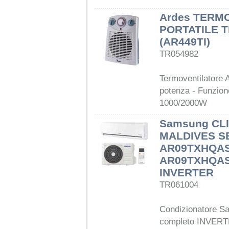
Ardes TERM
PORTATILE T
(AR449TI)
TR054982
Termoventilatore A
potenza - Funzione
1000/2000W
Samsung CL
MALDIVES SE
AR09TXHQAS
AR09TXHQASI
INVERTER
TR061004
Condizionatore S
completo INVERTE