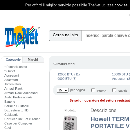
Per offrirti il miglior servizio possibile TheNet utilizza
cookies
.
Cerca nel sito
Categorie
Marchi
Climatizzatori
* Ricondizionato
* Outlet
12000 BTU (11)
18000 BTU (
Accessori
9000 BTU (8)
Accessori (2
Adattatori
Alimentatori
Armadi Rack
per pagina
Promo
Novità
Armadi Rack Accessori
Audio Professionale
Se sei un operatore del settore registrati
Batterie
Borse e Custodie
Descrizione
Box esterni x HD
Prodotto
Cablaggio
Howell TER
Cartucce Ink-Jet e Toner
Case per Computer
PORTATILE 
Cavi