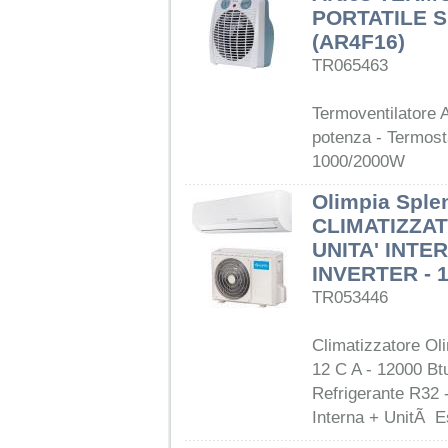
PORTATILE S
(AR4F16)
TR065463
Termoventilatore Ar
potenza - Termosta
1000/2000W
Olimpia Sple
CLIMATIZZAT
UNITA' INTE
INVERTER - 
TR053446
Climatizzatore Ol
12 C A - 12000 Btu
Refrigerante R32 
Interna + UnitÃ E