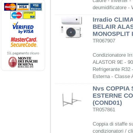
calore - inverter 
deumidificatore - 
Irradio CLI
BELAIR ALAS
MONOSPLIT 
TR067907
Condizionatore Ir
ALASTOR 9E - 9000
Refrigerante R32 
Esterna - Classe
Nvs COPPIA 
ESTERNE CO
(COND01)
TR057861
Coppia di staffe 
condizionatori / cl