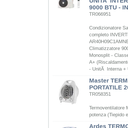
UNITA' INTE
9000 BTU - 
TR066951
Condizionatore S
completo INVERT
AR40H09C1AMNE
Climatizzatore 900
Monosplit - Class
A+ (Riscaldamento
- UnitÃ Interna +
Master TER
PORTATILE 2
TR058351
Termoventilatore M
potenza (Tiepido 
Ardes TERM