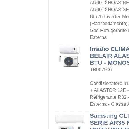
AR09TXHQASINEU
AR09TXHQASIXEU 
Btu /h Inverter Mo
(Raffreddamento),
Gas Refrigerante 
Esterna
Irradio CLI
BELAIR ALAS
BTU - MONO
TR067906
Condizionatore Ir
+ ALASTOR 12E - 1
Refrigerante R32 
Esterna - Classe
Samsung CL
SERIE AR35 