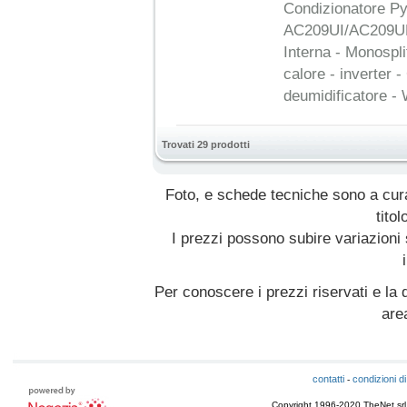
Condizionatore P
AC209UI/AC209UE 
Interna - Monospl
calore - inverter 
deumidificatore - 
Trovati 29 prodotti
Foto, e schede tecniche sono a cur
titol
I prezzi possono subire variazioni
Per conoscere i prezzi riservati e la d
are
contatti
condizioni di
-
Copyright 1996-2020 TheNet srl - T