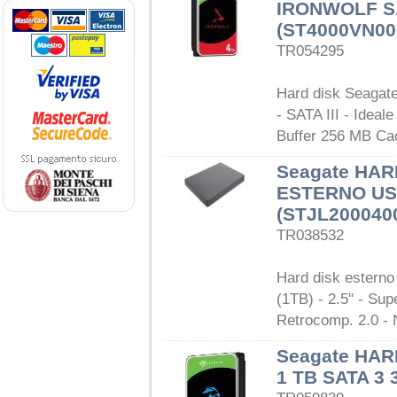
IRONWOLF SA
(ST4000VN00
TR054295
Hard disk Seagate
- SATA III - Ideal
Buffer 256 MB Cac
Seagate HAR
ESTERNO USB
(STJL200040
TR038532
Hard disk esterno
(1TB) - 2.5" - Su
Retrocomp. 2.0 - 
Seagate HA
1 TB SATA 3 