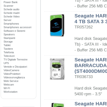
Tb) - SATA III - I
Power Bank
- Buffer 256 MB C
Scanner
Schede audio
Schede madri
Seagate HA
Schede Video
Server
4 TB SATA 3 
Smartphones
TR057262
Smartphones accessori
Software e Sistemi
Speakers
Hard disk Seagat
Stampanti
Storage
Tb) - SATA III - I
Tablet
Tastiere
- Buffer 256 MB C
Telefonia
Televisori
Seagate HAR
TV Digitale Terrestre
UPS
BARRACUDA 4
Ventole e Dissipatori
(ST4000DM00
VideoCamere
VideoProiettori
TR036733
Videosorveglianza
Web Service
Webcam
Hard disk Seagat
WI-FI
Workstation
5400 rpm - 3.5"
Seagate HAR