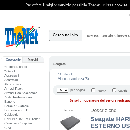
Per offrirti il miglior servizio possibile TheNet utilizza
cookies
.
Cerca nel sito
Categorie
Marchi
Seagate
* Ricondizionato
* Outlet
* Outlet (1)
Accessori
Videosorveglianza (5)
Adattatori
Alimentatori
Armadi Rack
per pagina
Promo
Novità
Armadi Rack Accessori
Audio Professionale
Se sei un operatore del settore registrati
Batterie
Borse e Custodie
Descrizione
Box esterni x HD
Prodotto
Cablaggio
Seagate HAR
Cartucce Ink-Jet e Toner
Case per Computer
ESTERNO USB
Cavi