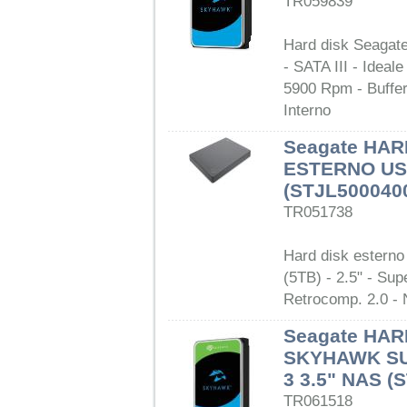
TR059839
Hard disk Seagat
- SATA III - Ideal
5900 Rpm - Buffe
Interno
Seagate HAR
ESTERNO USB
(STJL500040
TR051738
Hard disk esterno
(5TB) - 2.5" - Su
Retrocomp. 2.0 - 
Seagate HAR
SKYHAWK SU
3 3.5" NAS (
TR061518