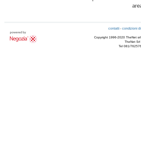
are
contatti
condizioni di
-
Copyright 1996-2020 TheNet srl - T
TheNet Srl 
Tel 081/76257