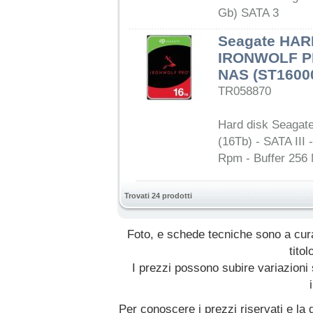
Gb) SATA 3
Seagate HAR
IRONWOLF PR
NAS (ST1600
TR058870
Hard disk Seagat
(16Tb) - SATA III 
Rpm - Buffer 256 
Trovati 24 prodotti
Foto, e schede tecniche sono a cur
titol
I prezzi possono subire variazioni
Per conoscere i prezzi riservati e la d