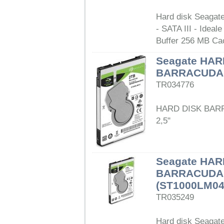
Hard disk Seagate
- SATA III - Ideal
Buffer 256 MB Cac
Seagate HAR
BARRACUDA 2
TR034776
HARD DISK BARR
2,5"
Seagate HAR
BARRACUDA 1
(ST1000LM04
TR035249
Hard disk Seagate