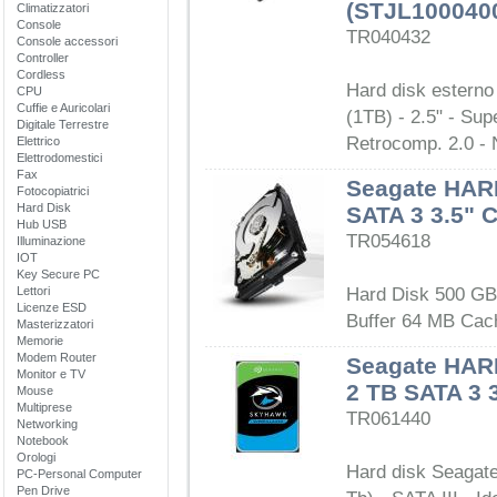
(STJL100040
Climatizzatori
Console
TR040432
Console accessori
Controller
Cordless
Hard disk esterno
CPU
Cuffie e Auricolari
(1TB) - 2.5" - Su
Digitale Terrestre
Retrocomp. 2.0 - 
Elettrico
Elettrodomestici
Fax
Seagate HAR
Fotocopiatrici
Hard Disk
SATA 3 3.5"
Hub USB
TR054618
Illuminazione
IOT
Key Secure PC
Lettori
Hard Disk 500 GB
Licenze ESD
Buffer 64 MB Cache
Masterizzatori
Memorie
Modem Router
Seagate HA
Monitor e TV
2 TB SATA 3 
Mouse
Multiprese
TR061440
Networking
Notebook
Orologi
Hard disk Seagat
PC-Personal Computer
Pen Drive