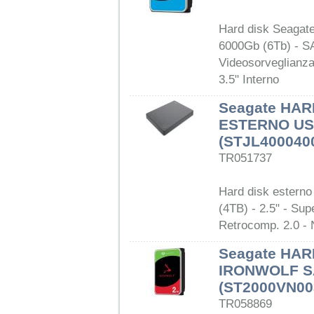
Hard disk Seagat
6000Gb (6Tb) - SAT
Videosorveglianza
3.5" Interno
Seagate HAR
ESTERNO USB
(STJL400040
TR051737
Hard disk esterno
(4TB) - 2.5" - Su
Retrocomp. 2.0 - 
Seagate HAR
IRONWOLF SA
(ST2000VN00
TR058869