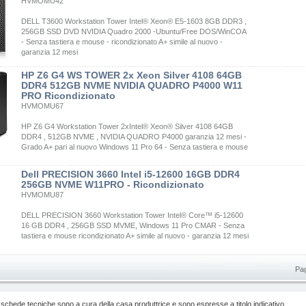
HVMOMU42
DELL T3600 Workstation Tower Intel® Xeon® E5-1603 8GB DDR3 ,
256GB SSD DVD NVIDIA Quadro 2000 -Ubuntu/Free DOS/WinCOA
- Senza tastiera e mouse - ricondizionato A+ simile al nuovo -
garanzia 12 mesi
HP Z6 G4 WS TOWER 2x Xeon Silver 4108 64GB
DDR4 512GB NVME NVIDIA QUADRO P4000 W11
PRO Ricondizionato
HVMOMU67
HP Z6 G4 Workstation Tower 2xIntel® Xeon® Silver 4108 64GB
DDR4 , 512GB NVME , NVIDIA QUADRO P4000 garanzia 12 mesi -
Grado A+ pari al nuovo Windows 11 Pro 64 - Senza tastiera e mouse
Dell PRECISION 3660 Intel i5-12600 16GB DDR4
256GB NVME W11PRO - Ricondizionato
HVMOMU87
DELL PRECISION 3660 Workstation Tower Intel® Core™ i5-12600
16 GB DDR4 , 256GB SSD MVME, Windows 11 Pro CMAR - Senza
tastiera e mouse ricondizionato A+ simile al nuovo - garanzia 12 mesi
Pa
 schede tecniche sono a cura della casa produttrice e sono espresse a titolo indicativo.