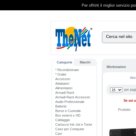
Per offrirti il miglior servizio 
Cerca nel sito
Categorie
Marchi
Workstation
* Ricondizionato
* Outlet
Wor
Accessori
Adattatori
Alimentatori
per pag
Armadi Rack
Armadi Rack Accessori
Se sei u
Audio Professionale
Batterie
Prodotto
Borse e Custodie
Box esterni x HD
Cablaggio
Cartucce Ink-Jet e Toner
Case per Computer
Cavi