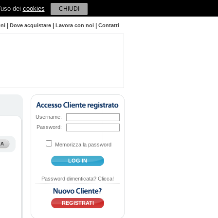
l'uso dei
cookies
CHIUDI
|
|
|
oni
Dove acquistare
Lavora con noi
Contatti
Username:
Password:
Memorizza la password
LOG IN
Password dimenticata? Clicca!
REGISTRATI