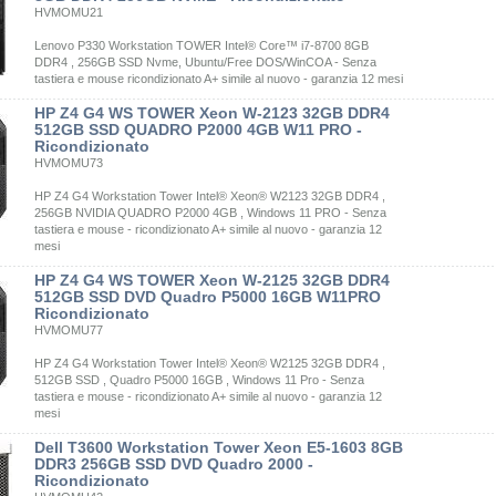
HVMOMU21
Lenovo P330 Workstation TOWER Intel® Core™ i7-8700 8GB
DDR4 , 256GB SSD Nvme, Ubuntu/Free DOS/WinCOA - Senza
tastiera e mouse ricondizionato A+ simile al nuovo - garanzia 12 mesi
HP Z4 G4 WS TOWER Xeon W-2123 32GB DDR4
512GB SSD QUADRO P2000 4GB W11 PRO -
Ricondizionato
HVMOMU73
HP Z4 G4 Workstation Tower Intel® Xeon® W2123 32GB DDR4 ,
256GB NVIDIA QUADRO P2000 4GB , Windows 11 PRO - Senza
tastiera e mouse - ricondizionato A+ simile al nuovo - garanzia 12
mesi
HP Z4 G4 WS TOWER Xeon W-2125 32GB DDR4
512GB SSD DVD Quadro P5000 16GB W11PRO
Ricondizionato
HVMOMU77
HP Z4 G4 Workstation Tower Intel® Xeon® W2125 32GB DDR4 ,
512GB SSD , Quadro P5000 16GB , Windows 11 Pro - Senza
tastiera e mouse - ricondizionato A+ simile al nuovo - garanzia 12
mesi
Dell T3600 Workstation Tower Xeon E5-1603 8GB
DDR3 256GB SSD DVD Quadro 2000 -
Ricondizionato