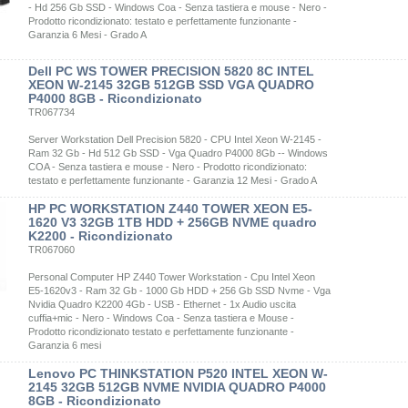
- Hd 256 Gb SSD - Windows Coa - Senza tastiera e mouse - Nero -
Prodotto ricondizionato: testato e perfettamente funzionante -
Garanzia 6 Mesi - Grado A
Dell PC WS TOWER PRECISION 5820 8C INTEL
XEON W-2145 32GB 512GB SSD VGA QUADRO
P4000 8GB - Ricondizionato
TR067734
Server Workstation Dell Precision 5820 - CPU Intel Xeon W-2145 -
Ram 32 Gb - Hd 512 Gb SSD - Vga Quadro P4000 8Gb -- Windows
COA - Senza tastiera e mouse - Nero - Prodotto ricondizionato:
testato e perfettamente funzionante - Garanzia 12 Mesi - Grado A
HP PC WORKSTATION Z440 TOWER XEON E5-
1620 V3 32GB 1TB HDD + 256GB NVME quadro
K2200 - Ricondizionato
TR067060
Personal Computer HP Z440 Tower Workstation - Cpu Intel Xeon
E5-1620v3 - Ram 32 Gb - 1000 Gb HDD + 256 Gb SSD Nvme - Vga
Nvidia Quadro K2200 4Gb - USB - Ethernet - 1x Audio uscita
cuffia+mic - Nero - Windows Coa - Senza tastiera e Mouse -
Prodotto ricondizionato testato e perfettamente funzionante -
Garanzia 6 mesi
Lenovo PC THINKSTATION P520 INTEL XEON W-
2145 32GB 512GB NVME NVIDIA QUADRO P4000
8GB - Ricondizionato