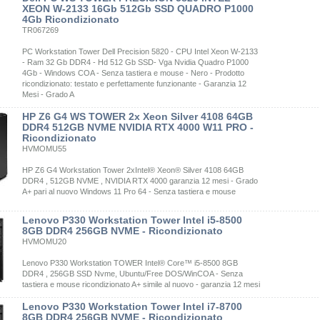
XEON W-2133 16Gb 512Gb SSD QUADRO P1000
4Gb Ricondizionato
TR067269
PC Workstation Tower Dell Precision 5820 - CPU Intel Xeon W-2133
- Ram 32 Gb DDR4 - Hd 512 Gb SSD- Vga Nvidia Quadro P1000
4Gb - Windows COA - Senza tastiera e mouse - Nero - Prodotto
ricondizionato: testato e perfettamente funzionante - Garanzia 12
Mesi - Grado A
HP Z6 G4 WS TOWER 2x Xeon Silver 4108 64GB
DDR4 512GB NVME NVIDIA RTX 4000 W11 PRO -
Ricondizionato
HVMOMU55
HP Z6 G4 Workstation Tower 2xIntel® Xeon® Silver 4108 64GB
DDR4 , 512GB NVME , NVIDIA RTX 4000 garanzia 12 mesi - Grado
A+ pari al nuovo Windows 11 Pro 64 - Senza tastiera e mouse
Lenovo P330 Workstation Tower Intel i5-8500
8GB DDR4 256GB NVME - Ricondizionato
HVMOMU20
Lenovo P330 Workstation TOWER Intel® Core™ i5-8500 8GB
DDR4 , 256GB SSD Nvme, Ubuntu/Free DOS/WinCOA - Senza
tastiera e mouse ricondizionato A+ simile al nuovo - garanzia 12 mesi
Lenovo P330 Workstation Tower Intel i7-8700
8GB DDR4 256GB NVME - Ricondizionato