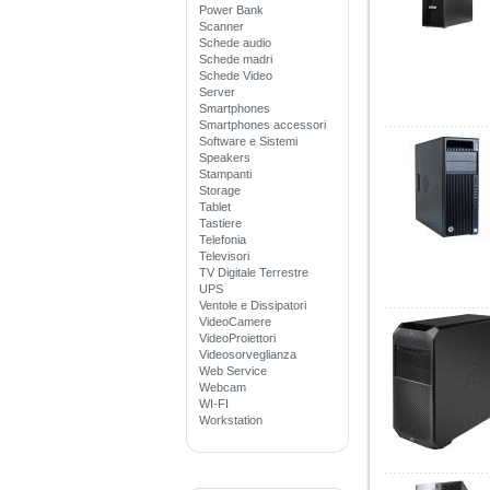
Power Bank
Scanner
Schede audio
Schede madri
Schede Video
Server
Smartphones
Smartphones accessori
Software e Sistemi
Speakers
Stampanti
Storage
Tablet
Tastiere
Telefonia
Televisori
TV Digitale Terrestre
UPS
Ventole e Dissipatori
VideoCamere
VideoProiettori
Videosorveglianza
Web Service
Webcam
WI-FI
Workstation