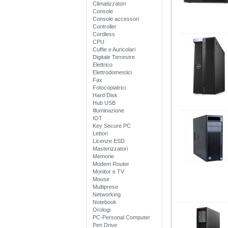
Climatizzatori
Console
Console accessori
Controller
Cordless
CPU
Cuffie e Auricolari
Digitale Terrestre
Elettrico
Elettrodomestici
Fax
Fotocopiatrici
Hard Disk
Hub USB
Illuminazione
IOT
Key Secure PC
Lettori
Licenze ESD
Masterizzatori
Memorie
Modem Router
Monitor e TV
Mouse
Multiprese
Networking
Notebook
Orologi
PC-Personal Computer
Pen Drive