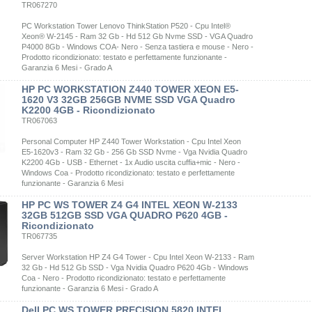
TR067270
PC Workstation Tower Lenovo ThinkStation P520 - Cpu Intel®
Xeon® W-2145 - Ram 32 Gb - Hd 512 Gb Nvme SSD - VGA Quadro
P4000 8Gb - Windows COA- Nero - Senza tastiera e mouse - Nero -
Prodotto ricondizionato: testato e perfettamente funzionante -
Garanzia 6 Mesi - Grado A
HP PC WORKSTATION Z440 TOWER XEON E5-
1620 V3 32GB 256GB NVME SSD VGA Quadro
K2200 4GB - Ricondizionato
TR067063
Personal Computer HP Z440 Tower Workstation - Cpu Intel Xeon
E5-1620v3 - Ram 32 Gb - 256 Gb SSD Nvme - Vga Nvidia Quadro
K2200 4Gb - USB - Ethernet - 1x Audio uscita cuffia+mic - Nero -
Windows Coa - Prodotto ricondizionato: testato e perfettamente
funzionante - Garanzia 6 Mesi
HP PC WS TOWER Z4 G4 INTEL XEON W-2133
32GB 512GB SSD VGA QUADRO P620 4GB -
Ricondizionato
TR067735
Server Workstation HP Z4 G4 Tower - Cpu Intel Xeon W-2133 - Ram
32 Gb - Hd 512 Gb SSD - Vga Nvidia Quadro P620 4Gb - Windows
Coa - Nero - Prodotto ricondizionato: testato e perfettamente
funzionante - Garanzia 6 Mesi - Grado A
Dell PC WS TOWER PRECISION 5820 INTEL