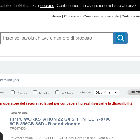
possibile TheNet utilizza
cookies
. Continuando la navigazione nel sito autorizzi 
|
|
|
Home
Chi siamo
Condizioni di vendita
Certificazi
kstation (22)
ina
Ordina
Promo
Novità
In Stock
n operatore del settore registrati per conoscere i prezzi riservati e la disponibilità
Descrizione
HP PC WORKSTATION Z2 G4 SFF INTEL i7-8700
8GB 256GB SSD - Ricondizionato
TR067453
Pc Workstation HP Z2 G4 SFF - CPU Intel Core i7-8700 - Ram 8 Gb