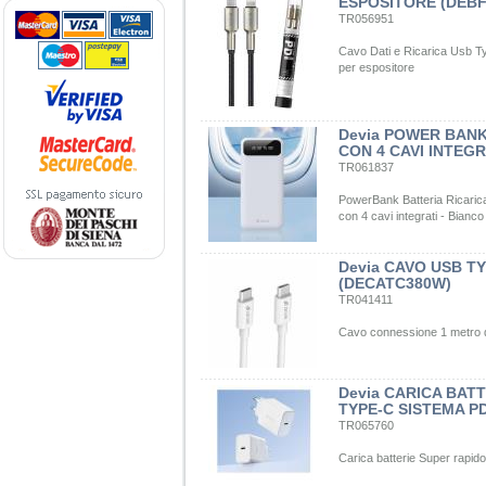
ESPOSITORE (DEBF
TR056951
Cavo Dati e Ricarica Usb Typ
per espositore
Devia POWER BANK
CON 4 CAVI INTEG
TR061837
PowerBank Batteria Ricarica
con 4 cavi integrati - Bianco
Devia CAVO USB TY
(DECATC380W)
TR041411
Cavo connessione 1 metro 
Devia CARICA BAT
TYPE-C SISTEMA P
TR065760
Carica batterie Super rapid