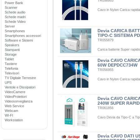
TR056953
Power Bank
Scanner
Cavo in Nylon Carica rapida 
Schede audio
Schede madri
Schede Video
Server
Devia CARICA BAT
Smartphones
TIPO-C SISTEMA P
Smartphones accessori
TR055879
Software e Sistemi
Speakers
Carica batterie Super rapid
Stampanti
Storage
Tablet
Devia CAVO CARIC
Tastiere
60W DEPDCC734W
Telefonia
TR056955
Televisori
TV Digitale Terrestre
Cavo in Nylon Carica rapid
UPS
Ventole e Dissipatori
VideoCamere
VideoProiettori
Devia CAVO CARIC
Videosorveglianza
240W SUPER RAPID
Web Service
TR061856
Webcam
WI-FI
Cavo Devia da Tipo-C a Tip
Workstation
Devia CAVO DATI U