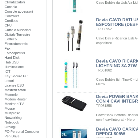
Climatizzatori
Cavo Bubble da Usb A a Lig
Console
Console accessori
Controller
Devia CAVO DATI U
Cordless
ESPOSITORE (DEBF
CPU
TR056952
Cuffie e Auricolari
Digitale Terrestre
Cavo Dati e Ricarica Usb A -
Elettrico
espositore
Elettrodomestici
Fax
Fotocopiatrici
Hard Disk
Devia CAVO RICAR
Hub USB
LIGHTNING 3A 27W
Illuminazione
TR061862
IOT
Key Secure PC
Cavo Bubble fish Tipo-C - Li
Lettori
Metro
Licenze ESD
Masterizzatori
Memorie
Devia POWER BANK
Modem Router
CON 4 CAVI INTEG
Monitor e TV
TR061858
Mouse
Multiprese
PowerBank Batteria Ricarica
Networking
con 4 cavi integrati - Nero
Notebook
Orologi
Devia CAVO CARIC
PC-Personal Computer
DEPDCL805W
Pen Drive