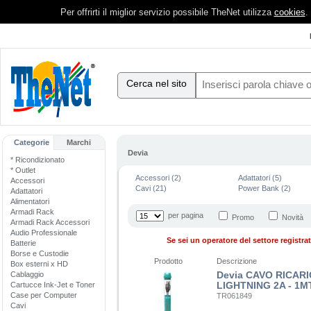
Per offrirti il miglior servizio possibile TheNet utilizza
cookies
.
Cerca nel sito
Categorie
Marchi
Devia
* Ricondizionato
* Outlet
Accessori (2)
Adattatori (5)
Accessori
Cavi (21)
Power Bank (2)
Adattatori
Alimentatori
Armadi Rack
per pagina
Promo
Novità
Armadi Rack Accessori
Audio Professionale
Se sei un operatore del settore registrati
Batterie
Borse e Custodie
Prodotto
Descrizione
Box esterni x HD
Devia CAVO RICAR
Cablaggio
LIGHTNING 2A - 1
Cartucce Ink-Jet e Toner
Case per Computer
TR061849
Cavi