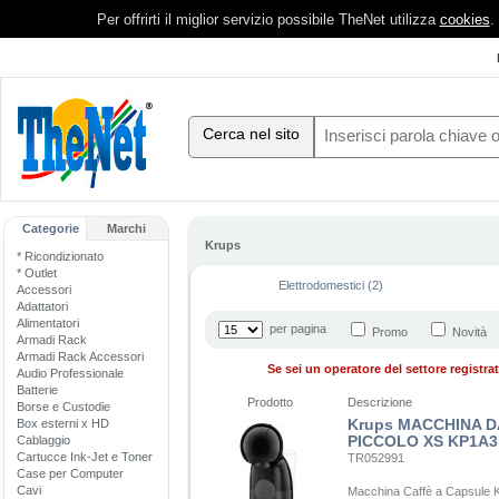
Per offrirti il miglior servizio possibile TheNet utilizza
cookies
.
Cerca nel sito
Categorie
Marchi
Krups
* Ricondizionato
* Outlet
Elettrodomestici (2)
Accessori
Adattatori
Alimentatori
per pagina
Promo
Novità
Armadi Rack
Armadi Rack Accessori
Se sei un operatore del settore registrati
Audio Professionale
Batterie
Prodotto
Descrizione
Borse e Custodie
Krups MACCHINA D
Box esterni x HD
PICCOLO XS KP1A
Cablaggio
Cartucce Ink-Jet e Toner
TR052991
Case per Computer
Cavi
Macchina Caffè a Capsule 