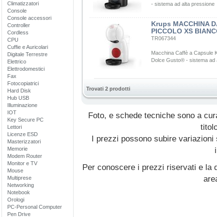
Climatizzatori
- sistema ad alta pressione
Console
Console accessori
Krups MACCHINA D
Controller
PICCOLO XS BIAN
Cordless
TR067344
CPU
Cuffie e Auricolari
Macchina Caffè a Capsule 
Digitale Terrestre
Dolce Gusto® - sistema ad 
Elettrico
Elettrodomestici
Fax
Fotocopiatrici
Trovati 2 prodotti
Hard Disk
Hub USB
Illuminazione
IOT
Foto, e schede tecniche sono a cur
Key Secure PC
titol
Lettori
Licenze ESD
I prezzi possono subire variazioni
Masterizzatori
Memorie
Modem Router
Monitor e TV
Per conoscere i prezzi riservati e la d
Mouse
are
Multiprese
Networking
Notebook
Orologi
PC-Personal Computer
Pen Drive