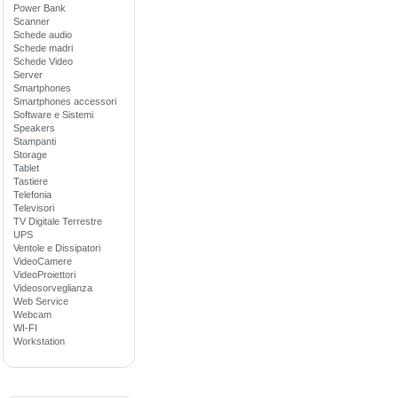
Power Bank
Scanner
Schede audio
Schede madri
Schede Video
Server
Smartphones
Smartphones accessori
Software e Sistemi
Speakers
Stampanti
Storage
Tablet
Tastiere
Telefonia
Televisori
TV Digitale Terrestre
UPS
Ventole e Dissipatori
VideoCamere
VideoProiettori
Videosorveglianza
Web Service
Webcam
WI-FI
Workstation