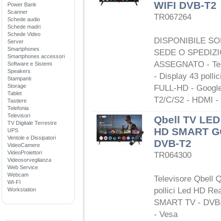
WIFI DVB-T2
Power Bank
Scanner
TR067264
Schede audio
Schede madri
Schede Video
DISPONIBILE SOL
Server
Smartphones
SEDE O SPEDIZ
Smartphones accessori
ASSEGNATO - Tel
Software e Sistemi
Speakers
- Display 43 polli
Stampanti
Storage
FULL-HD - Googl
Tablet
T2/C/S2 - HDMI - 
Tastiere
Telefonia
Televisori
Qbell TV LE
TV Digitale Terrestre
HD SMART G
UPS
Ventole e Dissipatori
DVB-T2
VideoCamere
VideoProiettori
TR064300
Videosorveglianza
Web Service
Webcam
Televisore Qbell
WI-FI
pollici Led HD Re
Workstation
SMART TV - DVB-
- Vesa