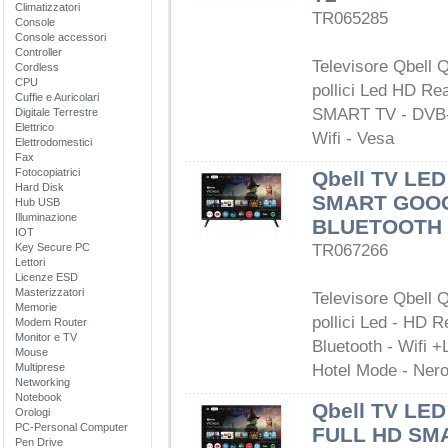
Climatizzatori
TR065285
Console
Console accessori
Controller
Televisore Qbell 
Cordless
CPU
pollici Led HD Re
Cuffie e Auricolari
SMART TV - DVB-
Digitale Terrestre
Elettrico
Wifi - Vesa
Elettrodomestici
Fax
Fotocopiatrici
Qbell TV LE
Hard Disk
SMART GOOG
Hub USB
Illuminazione
BLUETOOTH 
IOT
Key Secure PC
TR067266
Lettori
Licenze ESD
Masterizzatori
Televisore Qbell
Memorie
pollici Led - HD 
Modem Router
Monitor e TV
Bluetooth - Wifi +
Mouse
Multiprese
Hotel Mode - Ner
Networking
Notebook
Qbell TV LE
Orologi
PC-Personal Computer
FULL HD SM
Pen Drive