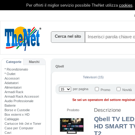
Per offrirti il miglior servizio possibile TheNet utilizza
cookies
.
Cerca nel sito
Categorie
Marchi
Qbell
* Ricondizionato
* Outlet
Televisori (15)
Accessori
Adattatori
Alimentatori
per pagina
Promo
Novità
Armadi Rack
Armadi Rack Accessori
Se sei un operatore del settore registrati
Audio Professionale
Batterie
Descrizione
Borse e Custodie
Prodotto
Box esterni x HD
Qbell TV LE
Cablaggio
Cartucce Ink-Jet e Toner
HD SMART TV
Case per Computer
T2
Cavi