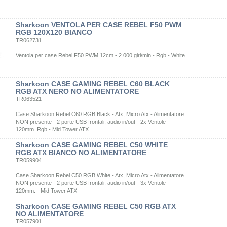
Sharkoon VENTOLA PER CASE REBEL F50 PWM
RGB 120X120 BIANCO
TR062731
Ventola per case Rebel F50 PWM 12cm - 2.000 giri/min - Rgb - White
Sharkoon CASE GAMING REBEL C60 BLACK
RGB ATX NERO NO ALIMENTATORE
TR063521
Case Sharkoon Rebel C60 RGB Black - Atx, Micro Atx - Alimentatore
NON presente - 2 porte USB frontali, audio in/out - 2x Ventole
120mm. Rgb - Mid Tower ATX
Sharkoon CASE GAMING REBEL C50 WHITE
RGB ATX BIANCO NO ALIMENTATORE
TR059904
Case Sharkoon Rebel C50 RGB White - Atx, Micro Atx - Alimentatore
NON presente - 2 porte USB frontali, audio in/out - 3x Ventole
120mm. - Mid Tower ATX
Sharkoon CASE GAMING REBEL C50 RGB ATX
NO ALIMENTATORE
TR057901