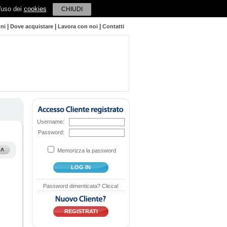
l'uso dei
cookies
CHIUDI
|
|
|
oni
Dove acquistare
Lavora con noi
Contatti
Username:
Password:
Memorizza la password
LOG IN
Password dimenticata? Clicca!
REGISTRATI