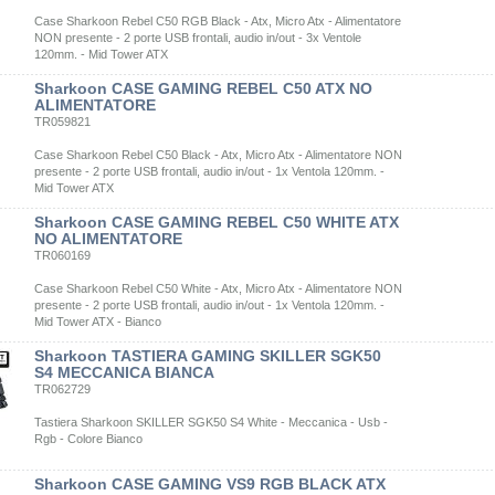
Case Sharkoon Rebel C50 RGB Black - Atx, Micro Atx - Alimentatore
NON presente - 2 porte USB frontali, audio in/out - 3x Ventole
120mm. - Mid Tower ATX
Sharkoon CASE GAMING REBEL C50 ATX NO
ALIMENTATORE
TR059821
Case Sharkoon Rebel C50 Black - Atx, Micro Atx - Alimentatore NON
presente - 2 porte USB frontali, audio in/out - 1x Ventola 120mm. -
Mid Tower ATX
Sharkoon CASE GAMING REBEL C50 WHITE ATX
NO ALIMENTATORE
TR060169
Case Sharkoon Rebel C50 White - Atx, Micro Atx - Alimentatore NON
presente - 2 porte USB frontali, audio in/out - 1x Ventola 120mm. -
Mid Tower ATX - Bianco
Sharkoon TASTIERA GAMING SKILLER SGK50
S4 MECCANICA BIANCA
TR062729
Tastiera Sharkoon SKILLER SGK50 S4 White - Meccanica - Usb -
Rgb - Colore Bianco
Sharkoon CASE GAMING VS9 RGB BLACK ATX