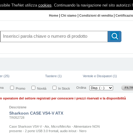
possibile TheNet utilizza
cookies
. Continuando la navigazione nel sito autorizzi 
|
|
|
Home
Chi siamo
Condizioni di vendita
Certificazi
r (25)
Tastiere (1)
Ventole e Dissipatori (1)
ina
Ordina
Promo
Novità
In Stock
n operatore del settore registrati per conoscere i prezzi riservati e la disponibilità
Descrizione
Sharkoon CASE VS4-V ATX
TR052728
Case Sharkoon VS4-V - Atx, Micro/Mini Atx - Alimentatore NON
presente - 2 porte USB 3.0 frontali, audio in/out - Nero