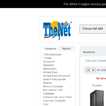
Per offrirti il miglior servizio 
Cerca nel sito
Categorie
Marchi
Sharkoon
* Ricondizionato
* Outlet
Case per Compute
Accessori
Adattatori
Alimentatori
per pag
Armadi Rack
Armadi Rack Accessori
Se sei u
Audio Professionale
Batterie
Prodotto
Borse e Custodie
Box esterni x HD
Cablaggio
Cartucce Ink-Jet e Toner
Case per Computer
Cavi