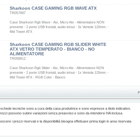
Sharkoon CASE GAMING RGB WAVE ATX
TR057897
Case Sharkoon Rgb Wave - Atx, Micro Atx - Alimentatore NON
presente - 2 porte USB frontali, audio in/out - 3x Ventole 120mm. -
Mid Tower ATX
Sharkoon CASE GAMING RGB SLIDER WHITE
ATX VETRO TEMPERATO - BIANCO - NO
ALIMENTATORE
TR058812
Case Sharkoon Rgb Slider - Atx, Micro Atx - Alimentatore NON
presente - 2 porte USB frontali, audio in/out - 1x Ventola 120mm. -
Mid Tower ATX - RGB Color - Bianco
P
 schede tecniche sono a cura della casa produttrice e sono espresse a titolo indicativo.
prezzi possono subire variazioni senza preavviso e sono da intendersi IVA inclusa.
scere i prezzi riservati e la disponibilità bisogna effettuare prima login in area riservata