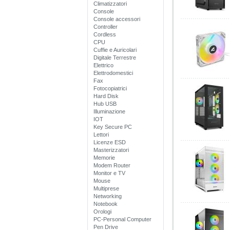
Climatizzatori
Console
Console accessori
Controller
Cordless
CPU
Cuffie e Auricolari
Digitale Terrestre
Elettrico
Elettrodomestici
Fax
Fotocopiatrici
Hard Disk
Hub USB
Illuminazione
IOT
Key Secure PC
Lettori
Licenze ESD
Masterizzatori
Memorie
Modem Router
Monitor e TV
Mouse
Multiprese
Networking
Notebook
Orologi
PC-Personal Computer
Pen Drive