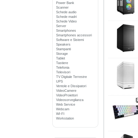
Power Bank
Scanner
Schede audio
Schede madri
Schede Video
Server
Smartphones
Smartphones accessori
Software e Sistemi
Speakers
Stampanti
Storage
Tablet
Tastiere
Telefonia
Televisori
TV Digitale Terrestre
UPS
Ventole e Dissipatori
VideoCamere
VideoProiettori
Videosorveglianza
Web Service
Webcam
WI-FI
Workstation