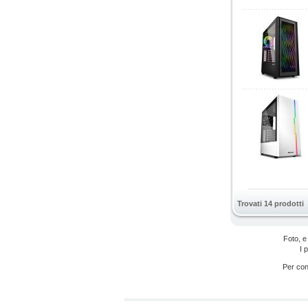
Trovati 14 prodotti
Foto, e
I 
Per cono