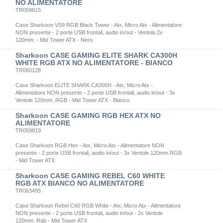
NO ALIMENTATORE
TR059815
Case Sharkoon VS9 RGB Black Tower - Atx, Micro Atx - Alimentatore
NON presente - 2 porte USB frontali, audio in/out - Ventola 2x
120mm. - Mid Tower ATX - Nero
Sharkoon CASE GAMING ELITE SHARK CA300H
WHITE RGB ATX NO ALIMENTATORE - BIANCO
TR060128
Case Sharkoon ELITE SHARK CA300H - Atx, Micro Atx -
Alimentatore NON presente - 2 porte USB frontali, audio in/out - 3x
Ventole 120mm. RGB - Mid Tower ATX - Bianco
Sharkoon CASE GAMING RGB HEX ATX NO
ALIMENTATORE
TR059819
Case Sharkoon RGB Hex - Atx, Micro Atx - Alimentatore NON
presente - 2 porte USB frontali, audio in/out - 3x Ventole 120mm RGB
- Mid Tower ATX
Sharkoon CASE GAMING REBEL C60 WHITE
RGB ATX BIANCO NO ALIMENTATORE
TR063495
Case Sharkoon Rebel C60 RGB White - Atx, Micro Atx - Alimentatore
NON presente - 2 porte USB frontali, audio in/out - 2x Ventole
120mm. Rgb - Mid Tower ATX