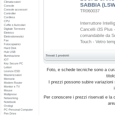
Climatizzatori
SABBIA (LSW
Console
Console accessori
TR060037
Controller
Cordless
CPU
Interruttore Intell
Cuffie e Auricolari
Cancelli i3S Plus -
Digitale Terrestre
Elettrico
comandabile da S
Elettrodomestici
Fax
Touch - Vetro tem
Fotocopiatrici
Hard Disk
Hub USB
Trovati 1 prodotti
Illuminazione
IOT
Key Secure PC
Lettori
Foto, e schede tecniche sono a cur
Licenze ESD
Masterizzatori
titol
Memorie
I prezzi possono subire variazioni
Modem Router
Monitor e TV
Mouse
Multiprese
Per conoscere i prezzi riservati e la d
Networking
Notebook
are
Orologi
PC-Personal Computer
Pen Drive