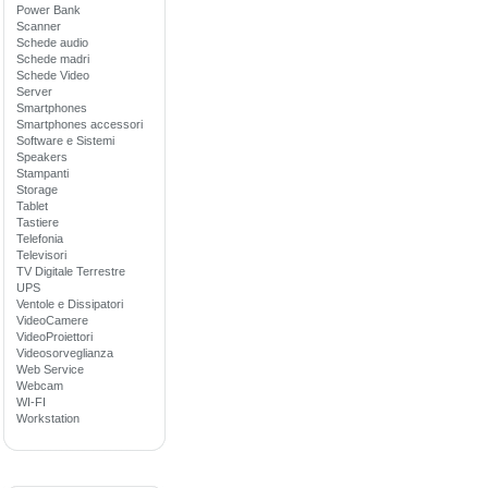
Power Bank
Scanner
Schede audio
Schede madri
Schede Video
Server
Smartphones
Smartphones accessori
Software e Sistemi
Speakers
Stampanti
Storage
Tablet
Tastiere
Telefonia
Televisori
TV Digitale Terrestre
UPS
Ventole e Dissipatori
VideoCamere
VideoProiettori
Videosorveglianza
Web Service
Webcam
WI-FI
Workstation