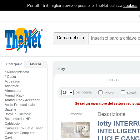
Per offrirti il miglior servizio possibile TheNet utilizza
cookies
.
Cerca nel sito
Categorie
Marchi
Iotty
* Ricondizionato
* Outlet
IOT (1)
Accessori
Adattatori
Alimentatori
per pagina
Promo
Novità
Armadi Rack
Armadi Rack Accessori
Se sei un operatore del settore registrati
Audio Professionale
Batterie
Descrizione
Borse e Custodie
Prodotto
Box esterni x HD
Iotty INTER
Cablaggio
Cartucce Ink-Jet e Toner
INTELLIGEN
Case per Computer
LUCI E CANC
Cavi