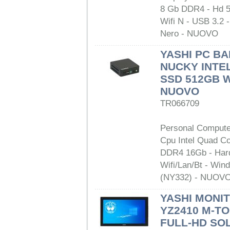
8 Gb DDR4 - Hd 
Wifi N - USB 3.2 
Nero - NUOVO
YASHI PC B
NUCKY INTE
SSD 512GB W
NUOVO
TR066709
Personal Comput
Cpu Intel Quad 
DDR4 16Gb - Har
Wifi/Lan/Bt - Wi
(NY332) - NUOV
YASHI MONIT
YZ2410 M-T
FULL-HD SO