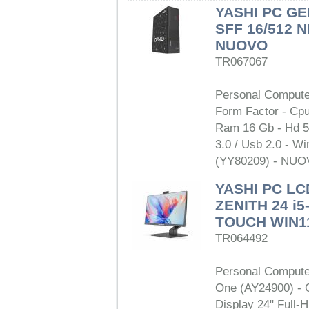
YASHI PC GE
SFF 16/512 
NUOVO
TR067067
Personal Compute
Form Factor - Cpu
Ram 16 Gb - Hd 
3.0 / Usb 2.0 - W
(YY80209) - NU
YASHI PC LC
ZENITH 24 i5
TOUCH WIN1
TR064492
Personal Computer
One (AY24900) - C
Display 24" Ful