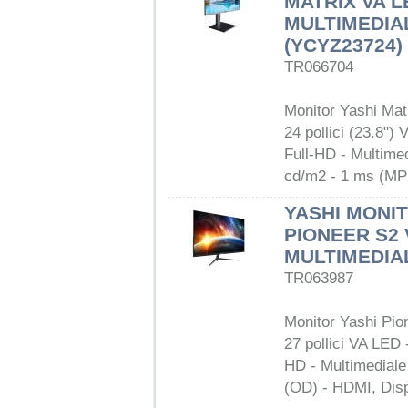
MATRIX VA L
MULTIMEDIA
(YCYZ23724)
TR066704
Monitor Yashi Mat
24 pollici (23.8")
Full-HD - Multime
cd/m2 - 1 ms (MP
YASHI MONIT
PIONEER S2 
MULTIMEDIAL
TR063987
Monitor Yashi Pio
27 pollici VA LED 
HD - Multimedial
(OD) - HDMI, Disp