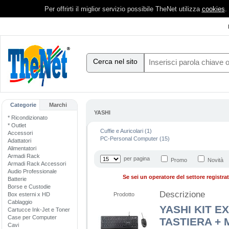
Per offrirti il miglior servizio possibile TheNet utilizza
cookies
.
Cerca nel sito
Categorie
Marchi
YASHI
* Ricondizionato
* Outlet
Cuffie e Auricolari (1)
Accessori
PC-Personal Computer (15)
Adattatori
Alimentatori
Armadi Rack
per pagina
Promo
Novità
Armadi Rack Accessori
Audio Professionale
Se sei un operatore del settore registrati
Batterie
Borse e Custodie
Descrizione
Box esterni x HD
Prodotto
Cablaggio
YASHI KIT E
Cartucce Ink-Jet e Toner
Case per Computer
TASTIERA + 
Cavi