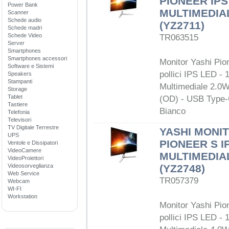
PIONEER IPS
Power Bank
MULTIMEDIA
Scanner
Schede audio
(YZ2711)
Schede madri
Schede Video
TR063515
Server
Smartphones
Smartphones accessori
Monitor Yashi Pio
Software e Sistemi
pollici IPS LED - 
Speakers
Stampanti
Multimediale 2.0W
Storage
Tablet
(OD) - USB Type-
Tastiere
Bianco
Telefonia
Televisori
TV Digitale Terrestre
YASHI MONIT
UPS
PIONEER S I
Ventole e Dissipatori
VideoCamere
MULTIMEDIA
VideoProiettori
Videosorveglianza
(YZ2748)
Web Service
TR057379
Webcam
WI-FI
Workstation
Monitor Yashi Pio
pollici IPS LED - 