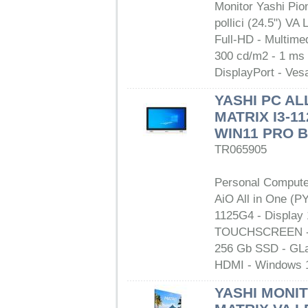
Monitor Yashi Pio
pollici (24.5") VA
Full-HD - Multime
300 cd/m2 - 1 ms
DisplayPort - Ves
YASHI PC ALL
MATRIX I3-1
WIN11 PRO 
TR065905
Personal Compute
AiO All in One (PY
1125G4 - Display 
TOUCHSCREEN - 
256 Gb SSD - GLan
HDMI - Windows 1
YASHI MONIT