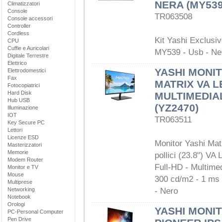
NERA (MY539
Climatizzatori
Console
TR063508
Console accessori
Controller
Cordless
Kit Yashi Exclusiv
CPU
Cuffie e Auricolari
MY539 - Usb - Ne
Digitale Terrestre
Elettrico
YASHI MONIT
Elettrodomestici
Fax
MATRIX VA L
Fotocopiatrici
Hard Disk
MULTIMEDIA
Hub USB
(YZ2470)
Illuminazione
IOT
TR063511
Key Secure PC
Lettori
Licenze ESD
Monitor Yashi Mat
Masterizzatori
Memorie
pollici (23.8") VA
Modem Router
Full-HD - Multime
Monitor e TV
Mouse
300 cd/m2 - 1 ms
Multiprese
Networking
- Nero
Notebook
Orologi
YASHI MONIT
PC-Personal Computer
Pen Drive