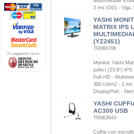
Multimediale 4.0W
2 ms (OD) - Vga,
YASHI MONIT
MATRIX IPS 
MULTIMEDIA
(YZ2451)
TR066708
Monitor Yashi Mat
pollici (23.8") IP
Full-HD - Multime
300 cd/m2 - 1 ms
DisplayPort - Ner
YASHI CUFF
AC300 USB
TR063543
Cuffie con microf