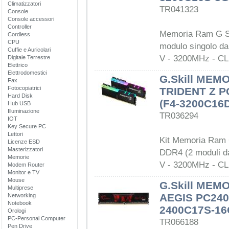
Climatizzatori
TR041323
Console
Console accessori
Controller
Memoria Ram G Sk
Cordless
CPU
modulo singolo da
Cuffie e Auricolari
V - 3200MHz - CL1
Digitale Terrestre
Elettrico
Elettrodomestici
G.Skill MEM
Fax
Fotocopiatrici
TRIDENT Z P
Hard Disk
(F4-3200C16
Hub USB
Illuminazione
TR036294
IOT
Key Secure PC
Lettori
Kit Memoria Ram G
Licenze ESD
Masterizzatori
DDR4 (2 moduli d
Memorie
V - 3200MHz - CL1
Modem Router
Monitor e TV
Mouse
G.Skill MEM
Multiprese
AEGIS PC2400
Networking
Notebook
2400C17S-16
Orologi
PC-Personal Computer
TR066188
Pen Drive