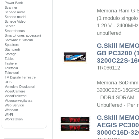
Power Bank
Scanner
Memoria Ram G Sk
Schede audio
Schede madri
(1 modulo singolo
Schede Video
1.20 V - 2400MHz 
Server
Smartphones
unbuffered
Smartphones accessori
Software e Sistemi
G.Skill MEM
Speakers
Stampanti
GB PC3200 (
Storage
Tablet
3200C22S-1
Tastiere
TR066112
Telefonia
Televisori
TV Digitale Terrestre
Memoria SoDimm R
UPS
Ventole e Dissipatori
3200C22S-16GRS -
VideoCamere
VideoProiettori
- DDR4 SDRAM - 
Videosorveglianza
Unbuffered - Per 
Web Service
Webcam
WI-FI
G.Skill MEM
Workstation
AEGIS PC3000
3000C16D-32