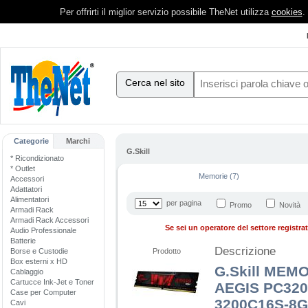
Per offrirti il miglior servizio possibile TheNet utilizza
cookies
.
Cerca nel sito
Categorie
Marchi
G.Skill
* Ricondizionato
* Outlet
Memorie (7)
Accessori
Adattatori
Alimentatori
per pagina
Promo
Novità
Armadi Rack
Armadi Rack Accessori
Se sei un operatore del settore registrati
Audio Professionale
Batterie
Descrizione
Borse e Custodie
Prodotto
Box esterni x HD
G.Skill MEM
Cablaggio
Cartucce Ink-Jet e Toner
AEGIS PC3200
Case per Computer
3200C16S-8G
Cavi