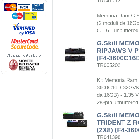
TR041212
Memoria Ram G Sk
(2 moduli da 16Gb
CL16 - unbuffered
G.Skill MEM
RIPJAWS V P
(F4-3600C16
TR065202
Kit Memoria Ram G
3600C16D-32GVKC
da 16GB) - 1.35 V
288pin unbuffered
G.Skill MEM
TRIDENT Z 
(2X8) (F4-3
TR041398