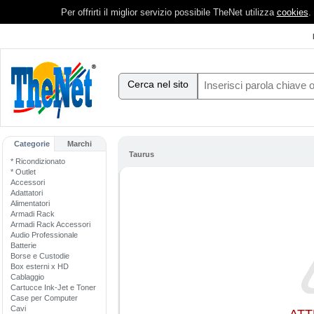
Per offrirti il miglior servizio possibile TheNet utilizza
cookies
.
Cerca nel sito
Categorie
Marchi
Taurus
* Ricondizionato
* Outlet
Accessori
Adattatori
Alimentatori
Armadi Rack
Armadi Rack Accessori
Audio Professionale
Batterie
Borse e Custodie
Box esterni x HD
Cablaggio
Cartucce Ink-Jet e Toner
Case per Computer
Cavi