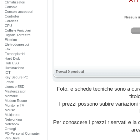
ATT
Climatizzatori
Console
Console accessori
Controller
Nessun ri
Cordless
CPU
Cuffie e Auricolari
Digitale Terrestre
Elettrico
Elettrodomestici
Fax
Fotocopiatrici
Hard Disk
Hub USB
Illuminazione
Trovati 0 prodotti
IOT
Key Secure PC
Lettori
Licenze ESD
Foto, e schede tecniche sono a cur
Masterizzatori
titol
Memorie
Modem Router
I prezzi possono subire variazioni
Monitor e TV
Mouse
Multiprese
Networking
Per conoscere i prezzi riservati e la d
Notebook
Orologi
are
PC-Personal Computer
Pen Drive