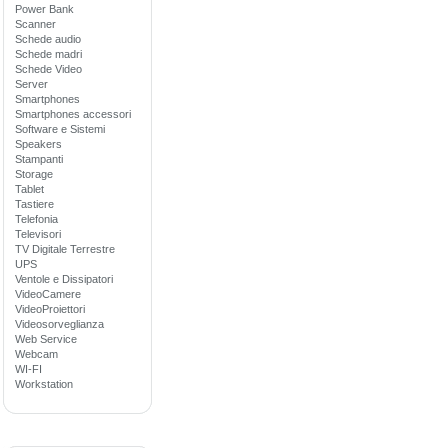
Power Bank
Scanner
Schede audio
Schede madri
Schede Video
Server
Smartphones
Smartphones accessori
Software e Sistemi
Speakers
Stampanti
Storage
Tablet
Tastiere
Telefonia
Televisori
TV Digitale Terrestre
UPS
Ventole e Dissipatori
VideoCamere
VideoProiettori
Videosorveglianza
Web Service
Webcam
WI-FI
Workstation