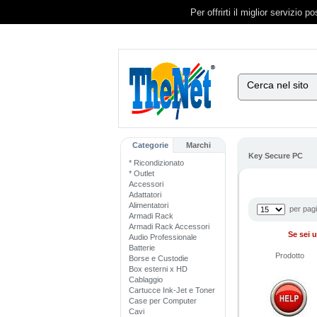
Per offrirti il miglior servizio 
Cerca nel sito
Categorie
Marchi
Key Secure PC
* Ricondizionato
* Outlet
Accessori
Adattatori
Alimentatori
per pag
Armadi Rack
Armadi Rack Accessori
Se sei u
Audio Professionale
Batterie
Prodotto
Borse e Custodie
Box esterni x HD
Cablaggio
Cartucce Ink-Jet e Toner
Case per Computer
Cavi