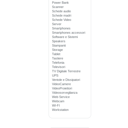
Power Bank
Scanner
Schede audio
Schede madri
Schede Video
Server
Smartphones
Smartphones accessori
Software e Sistemi
Speakers
Stampanti
Storage
Tablet
Tastiere
Telefonia
Televisori
TV Digitale Terrestre
UPS
Ventole e Dissipatori
VideoCamere
VideoProiettori
Videosorveglianza
Web Service
Webcam
WI-FI
Workstation