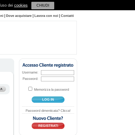
l'uso dei
cookies
CHIUDI
|
|
|
oni
Dove acquistare
Lavora con noi
Contatti
Username:
Password:
Memorizza la password
LOG IN
Password dimenticata? Clicca!
REGISTRATI