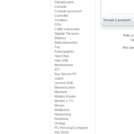
Climatizzatori
Console
Console accessori
Controller
Cordless
Trovati 1 prodotti
CPU
Cuffie e Auricolari
Digitale Terrestre
Foto, e
Elettrico
I 
Elettrodomestici
Fax
Per cono
Fotocopiatrici
Hard Disk
Hub USB
Illuminazione
IOT
Key Secure PC
Lettori
Licenze ESD
Masterizzatori
Memorie
Modem Router
Monitor e TV
Mouse
Multiprese
Networking
Notebook
Orologi
PC-Personal Computer
Pen Drive