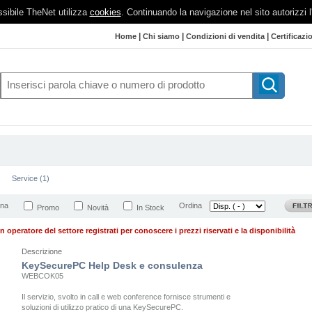
possibile TheNet utilizza
cookies
. Continuando la navigazione nel sito autorizzi 
|
|
|
Home
Chi siamo
Condizioni di vendita
Certificazi
Service (1)
ina
Ordina
Promo
Novità
In Stock
n operatore del settore registrati per conoscere i prezzi riservati e la disponibilità
Descrizione
KeySecurePC Help Desk e consulenza
WEBCOK05
Il servizio, svolto in call e web conference fornisce strumenti e
soluzioni di utilizzo pratico di una KeySecurePC.