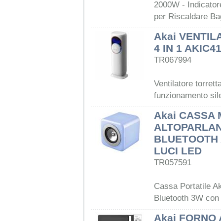
2000W - Indicator
per Riscaldare Ba
Akai VENTIL
4 IN 1 AKIC4
TR067994
Ventilatore torrett
funzionamento sil
Akai CASSA 
ALTOPARLAN
BLUETOOTH 
LUCI LED
TR057591
Cassa Portatile 
Bluetooth 3W con
Akai FORNO