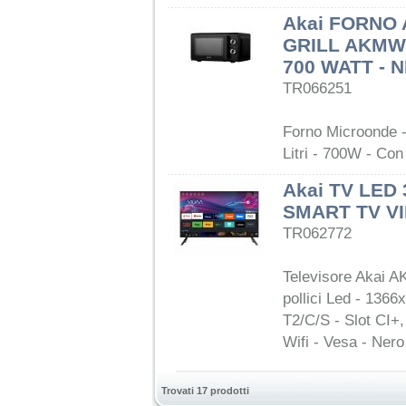
Akai FORNO
GRILL AKMW2
700 WATT - 
TR066251
Forno Microonde 
Litri - 700W - Con
Akai TV LED
SMART TV VI
TR062772
Televisore Akai A
pollici Led - 136
T2/C/S - Slot CI+
Wifi - Vesa - Nero
Trovati 17 prodotti