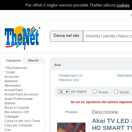
Per offrirti il miglior servizio possibile TheNet utilizza
cookies
.
Cerca nel sito
Categorie
Marchi
Akai
* Ricondizionato
* Outlet
Climatizzatori (1)
Elettrodom
Accessori
Televisori (14)
Adattatori
Alimentatori
Armadi Rack
per pagina
Promo
Novità
Armadi Rack Accessori
Audio Professionale
Se sei un operatore del settore registrati
Batterie
Borse e Custodie
Descrizione
Box esterni x HD
Prodotto
Cablaggio
Akai TV LED
Cartucce Ink-Jet e Toner
Case per Computer
HD SMART TV
Cavi