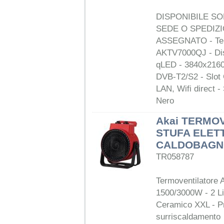
DISPONIBILE SOL
SEDE O SPEDIZ
ASSEGNATO - Tel
AKTV7000QJ - Dis
qLED - 3840x2160
DVB-T2/S2 - Slot
LAN, Wifi direct -
Nero
Akai TERMO
STUFA ELET
CALDOBAGNO
TR058787
Termoventilatore
1500/3000W - 2 Liv
Ceramico XXL - P
surriscaldamento