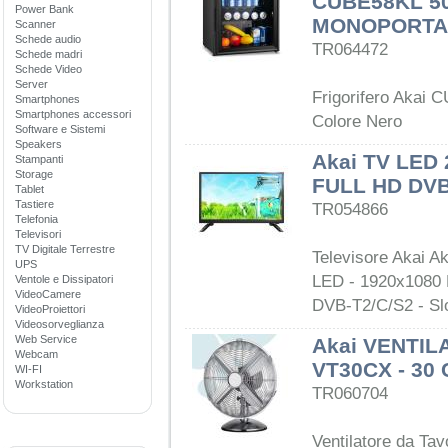
CUBE58KL 5
Power Bank
MONOPORTA
Scanner
Schede audio
TR064472
Schede madri
Schede Video
Server
Frigorifero Akai 
Smartphones
Smartphones accessori
Colore Nero
Software e Sistemi
Speakers
Akai TV LED
Stampanti
Storage
FULL HD DVB
Tablet
Tastiere
TR054866
Telefonia
Televisori
TV Digitale Terrestre
Televisore Akai Ak
UPS
LED - 1920x1080 F
Ventole e Dissipatori
VideoCamere
DVB-T2/C/S2 - Sl
VideoProiettori
Videosorveglianza
Web Service
Akai VENTIL
Webcam
VT30CX - 30
WI-FI
Workstation
TR060704
Ventilatore da Ta