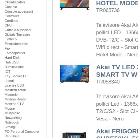
HOTEL MOD
Climatizzatori
Console
TR065736
Console accessori
Controller
Cordless
Televisore Akai 
CPU
Cuffie e Auricolari
pollici LED - 136
Digitale Terrestre
DVB-T2/C - Slot 
Elettrico
Elettrodomestici
Wifi direct - Sma
Fax
Fotocopiatrici
Hotel Mode - Ner
Hard Disk
Hub USB
Akai TV LED
Illuminazione
IOT
SMART TV WI
Key Secure PC
Lettori
TR058340
Licenze ESD
Masterizzatori
Memorie
Televisore Akai A
Modem Router
pollici Led - 136
Monitor e TV
Mouse
T2/C/S2 - Slot CI
Multiprese
Networking
Vesa - Nero
Notebook
Orologi
Akai FRIGOR
PC-Personal Computer
Pen Drive