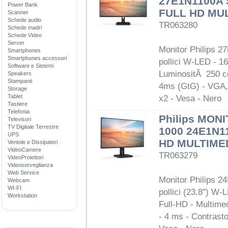
27E1N1100A 
Power Bank
FULL HD MU
Scanner
Schede audio
TR063280
Schede madri
Schede Video
Server
Monitor Philips 2
Smartphones
Smartphones accessori
pollici W-LED - 1
Software e Sistemi
LuminositÃ 250 cd
Speakers
Stampanti
4ms (GtG) - VGA,
Storage
Tablet
x2 - Vesa - Nero
Tastiere
Telefonia
Philips MON
Televisori
TV Digitale Terrestre
1000 24E1N1
UPS
HD MULTIME
Ventole e Dissipatori
VideoCamere
TR063279
VideoProiettori
Videosorveglianza
Web Service
Monitor Philips 2
Webcam
WI-FI
pollici (23.8") W-
Workstation
Full-HD - Multime
- 4 ms - Contrast