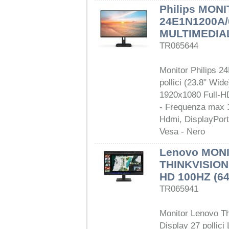
Philips MONI
24E1N1200A/
MULTIMEDIA
TR065644
Monitor Philips 2
pollici (23.8" Wid
1920x1080 Full-H
- Frequenza max 
Hdmi, DisplayPort
Vesa - Nero
Lenovo MONI
THINKVISION
HD 100HZ (6
TR065941
Monitor Lenovo Th
Display 27 pollic