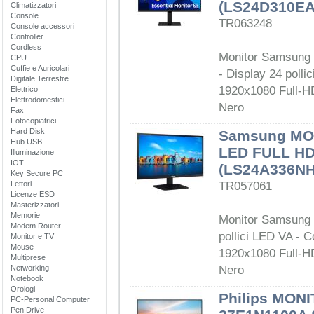
(LS24D310E
Climatizzatori
Console
TR063248
Console accessori
Controller
Cordless
Monitor Samsung 
CPU
Cuffie e Auricolari
- Display 24 polli
Digitale Terrestre
1920x1080 Full-HD
Elettrico
Elettrodomestici
Nero
Fax
Fotocopiatrici
Hard Disk
Samsung MO
Hub USB
LED FULL H
Illuminazione
IOT
(LS24A336N
Key Secure PC
Lettori
TR057061
Licenze ESD
Masterizzatori
Memorie
Monitor Samsung 
Modem Router
pollici LED VA - C
Monitor e TV
Mouse
1920x1080 Full-HD
Multiprese
Networking
Nero
Notebook
Orologi
Philips MONI
PC-Personal Computer
Pen Drive