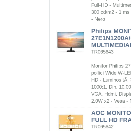
Full-HD - Multime
300 cd/m2 - 1 ms
- Nero
Philips MONI
27E1N1200A/
MULTIMEDIA
TR065643
Monitor Philips 2
pollici Wide W-LE
HD - LuminositÃ 
1000:1, Din. 10.0
VGA, Hdmi, Displa
2.0W x2 - Vesa - 
AOC MONITO
FULL HD FR
TR065642