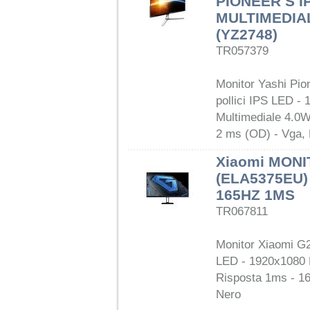
PIONEER S I
MULTIMEDIA
(YZ2748)
TR057379
Monitor Yashi Pio
pollici IPS LED - 
Multimediale 4.0W
2 ms (OD) - Vga,
Xiaomi MONI
(ELA5375EU)
165HZ 1MS
TR067811
Monitor Xiaomi G27
LED - 1920x1080 F
Risposta 1ms - 16
Nero