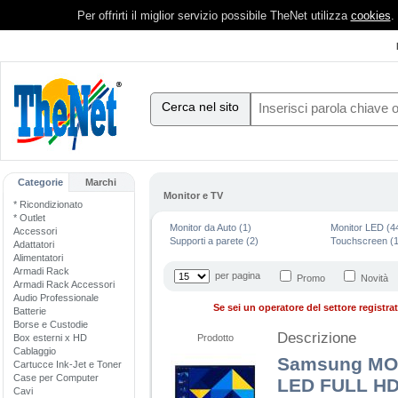
Per offrirti il miglior servizio possibile TheNet utilizza
cookies
.
Cerca nel sito
Categorie
Marchi
Monitor e TV
* Ricondizionato
* Outlet
Monitor da Auto (1)
Monitor LED (4
Accessori
Supporti a parete (2)
Touchscreen (1
Adattatori
Alimentatori
Armadi Rack
per pagina
Promo
Novità
Armadi Rack Accessori
Audio Professionale
Se sei un operatore del settore registrati
Batterie
Borse e Custodie
Descrizione
Box esterni x HD
Prodotto
Cablaggio
Samsung MO
Cartucce Ink-Jet e Toner
Case per Computer
LED FULL HD
Cavi