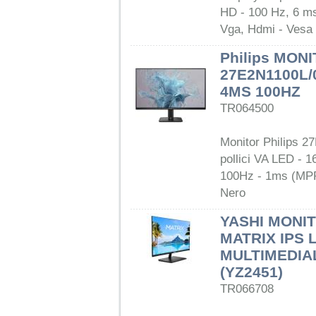
HD - 100 Hz, 6 ms
Vga, Hdmi - Vesa 
Philips MONI
27E2N1100L/
4MS 100HZ
TR064500
Monitor Philips 2
pollici VA LED - 
100Hz - 1ms (MPR
Nero
YASHI MONIT
MATRIX IPS 
MULTIMEDIA
(YZ2451)
TR066708