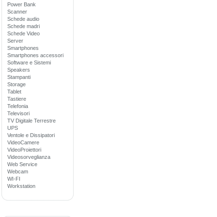
Power Bank
Scanner
Schede audio
Schede madri
Schede Video
Server
Smartphones
Smartphones accessori
Software e Sistemi
Speakers
Stampanti
Storage
Tablet
Tastiere
Telefonia
Televisori
TV Digitale Terrestre
UPS
Ventole e Dissipatori
VideoCamere
VideoProiettori
Videosorveglianza
Web Service
Webcam
WI-FI
Workstation