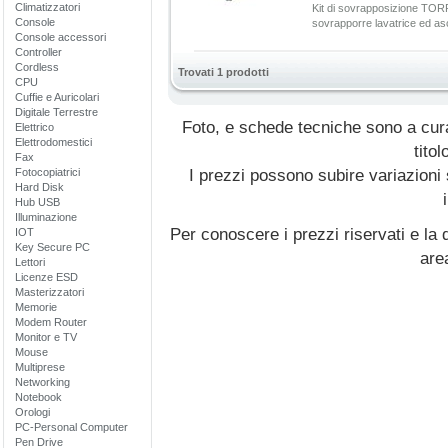
Climatizzatori
Kit di sovrapposizione TOR
Console
sovrapporre lavatrice ed as
Console accessori
Controller
Cordless
Trovati 1 prodotti
CPU
Cuffie e Auricolari
Digitale Terrestre
Foto, e schede tecniche sono a cur
Elettrico
Elettrodomestici
titol
Fax
Fotocopiatrici
I prezzi possono subire variazioni
Hard Disk
Hub USB
Illuminazione
Per conoscere i prezzi riservati e la d
IOT
Key Secure PC
are
Lettori
Licenze ESD
Masterizzatori
Memorie
Modem Router
Monitor e TV
Mouse
Multiprese
Networking
Notebook
Orologi
PC-Personal Computer
Pen Drive