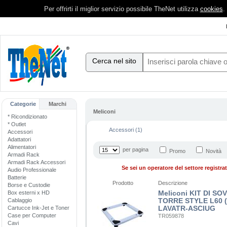
Per offrirti il miglior servizio possibile TheNet utilizza
cookies
.
Cerca nel sito
Categorie
Marchi
Meliconi
* Ricondizionato
* Outlet
Accessori (1)
Accessori
Adattatori
Alimentatori
per pagina
Promo
Novità
Armadi Rack
Armadi Rack Accessori
Se sei un operatore del settore registrati
Audio Professionale
Batterie
Prodotto
Descrizione
Borse e Custodie
Meliconi KIT DI S
Box esterni x HD
TORRE STYLE L60 
Cablaggio
LAVATR-ASCIUG
Cartucce Ink-Jet e Toner
Case per Computer
TR059878
Cavi