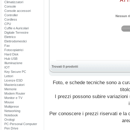
ATT
Climatizzatori
Console
Console accessori
Controller
Nessun ri
Cordless
CPU
Cuffie e Auricolari
Digitale Terrestre
Elettrico
Elettrodomestici
Fax
Fotocopiatrici
Hard Disk
Hub USB
Illuminazione
Trovati 0 prodotti
IOT
Key Secure PC
Lettori
Licenze ESD
Foto, e schede tecniche sono a cur
Masterizzatori
titol
Memorie
Modem Router
I prezzi possono subire variazioni
Monitor e TV
Mouse
Multiprese
Networking
Per conoscere i prezzi riservati e la d
Notebook
Orologi
are
PC-Personal Computer
Pen Drive