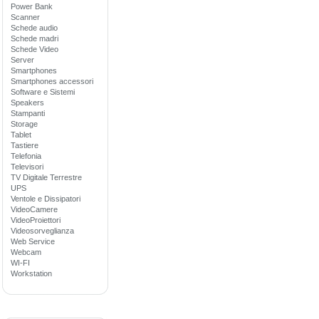
Power Bank
Scanner
Schede audio
Schede madri
Schede Video
Server
Smartphones
Smartphones accessori
Software e Sistemi
Speakers
Stampanti
Storage
Tablet
Tastiere
Telefonia
Televisori
TV Digitale Terrestre
UPS
Ventole e Dissipatori
VideoCamere
VideoProiettori
Videosorveglianza
Web Service
Webcam
WI-FI
Workstation