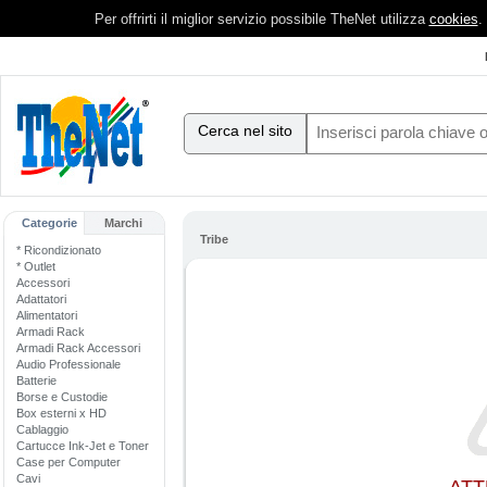
Per offrirti il miglior servizio possibile TheNet utilizza
cookies
.
Cerca nel sito
Categorie
Marchi
Tribe
* Ricondizionato
* Outlet
Accessori
Adattatori
Alimentatori
Armadi Rack
Armadi Rack Accessori
Audio Professionale
Batterie
Borse e Custodie
Box esterni x HD
Cablaggio
Cartucce Ink-Jet e Toner
Case per Computer
Cavi