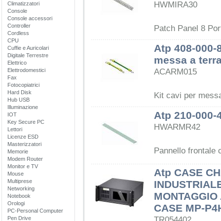
HWMIRA30
Climatizzatori
Console
Console accessori
Controller
Patch Panel 8 Por
Cordless
CPU
Atp 408-000-8
Cuffie e Auricolari
Digitale Terrestre
messa a terr
Elettrico
Elettrodomestici
ACARM015
Fax
Fotocopiatrici
Hard Disk
Kit cavi per messa
Hub USB
Illuminazione
Atp 210-000-4
IOT
Key Secure PC
HWARMR42
Lettori
Licenze ESD
Masterizzatori
Pannello frontale 
Memorie
Modem Router
Monitor e TV
Atp CASE C
Mouse
Multiprese
INDUSTRIAL
Networking
MONTAGGIO A
Notebook
Orologi
CASE MP-P4
PC-Personal Computer
Pen Drive
TR054402