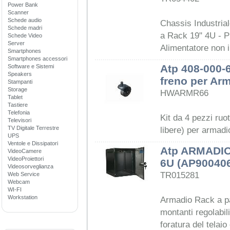
Power Bank
Scanner
Schede audio
Chassis Industria
Schede madri
a Rack 19" 4U - 
Schede Video
Server
Alimentatore non 
Smartphones
Smartphones accessori
Atp 408-000-
Software e Sistemi
Speakers
freno per Ar
Stampanti
Storage
HWARMR66
Tablet
Tastiere
Telefonia
Kit da 4 pezzi ruo
Televisori
TV Digitale Terrestre
libere) per armad
UPS
Ventole e Dissipatori
Atp ARMADI
VideoCamere
VideoProiettori
6U (AP90040
Videosorveglianza
TR015281
Web Service
Webcam
WI-FI
Workstation
Armadio Rack a par
montanti regolabili
foratura del telai