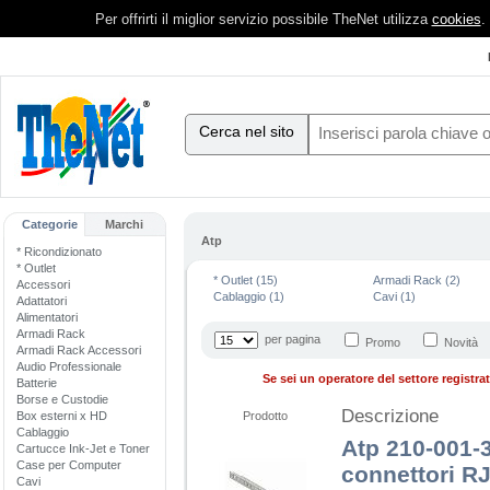
Per offrirti il miglior servizio possibile TheNet utilizza
cookies
.
Cerca nel sito
Categorie
Marchi
Atp
* Ricondizionato
* Outlet
* Outlet (15)
Armadi Rack (2)
Accessori
Cablaggio (1)
Cavi (1)
Adattatori
Alimentatori
Armadi Rack
per pagina
Promo
Novità
Armadi Rack Accessori
Audio Professionale
Se sei un operatore del settore registrati
Batterie
Borse e Custodie
Descrizione
Box esterni x HD
Prodotto
Cablaggio
Atp 210-001-
Cartucce Ink-Jet e Toner
Case per Computer
connettori R
Cavi