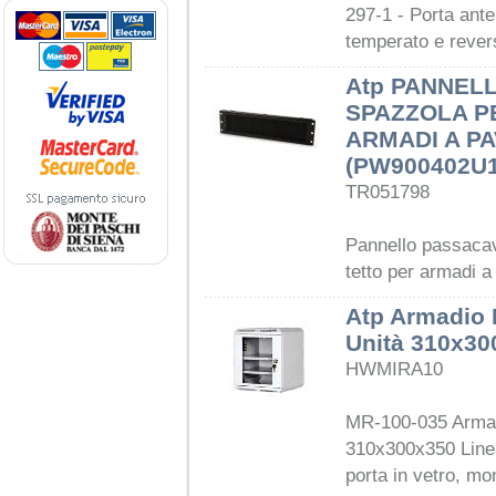
297-1 - Porta ante
temperato e revers
Atp PANNEL
SPAZZOLA P
ARMADI A P
(PW900402U
TR051798
Pannello passacav
tetto per armadi 
Atp Armadio 
Unità 310x30
HWMIRA10
MR-100-035 Armad
310x300x350 Line
porta in vetro, mo