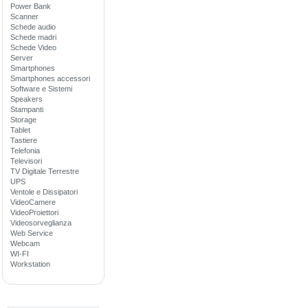
Power Bank
Scanner
Schede audio
Schede madri
Schede Video
Server
Smartphones
Smartphones accessori
Software e Sistemi
Speakers
Stampanti
Storage
Tablet
Tastiere
Telefonia
Televisori
TV Digitale Terrestre
UPS
Ventole e Dissipatori
VideoCamere
VideoProiettori
Videosorveglianza
Web Service
Webcam
WI-FI
Workstation