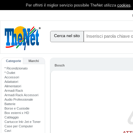
Per offrirti il miglior servizio possibile TheNet utilizza
cookies
.
Cerca nel sito
Categorie
Marchi
Bosch
* Ricondizionato
* Outlet
Accessori
Adattatori
Alimentatori
Armadi Rack
Armadi Rack Accessori
Audio Professionale
Batterie
Borse e Custodie
Box esterni x HD
Cablaggio
Cartucce Ink-Jet e Toner
Case per Computer
Cavi