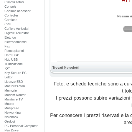
ATT
Climatizzatori
Console
Console accessori
Controller
Nessun ri
Cordless
CPU
Cuffie e Auricolari
Digitale Terrestre
Elettrico
Elettrodomestici
Fax
Fotocopiatrici
Hard Disk
Hub USB
Illuminazione
Trovati 0 prodotti
IOT
Key Secure PC
Lettori
Licenze ESD
Foto, e schede tecniche sono a cur
Masterizzatori
titol
Memorie
Modem Router
I prezzi possono subire variazioni
Monitor e TV
Mouse
Multiprese
Networking
Per conoscere i prezzi riservati e la d
Notebook
Orologi
are
PC-Personal Computer
Pen Drive