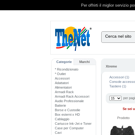
Per offrirti il miglior servizio 
Cerca nel sito
Categorie
Marchi
Xtreme
* Ricondizionato
* Outlet
Accessori (1)
Accessori
Console accessor
Adattatori
Tastiere (1)
Alimentatori
Armadi Rack
Armadi Rack Accessori
per pag
Audio Professionale
Batterie
Se sei u
Borse e Custodie
Box esterni x HD
Prodotto
Cablaggio
Cartucce Ink-Jet e Toner
Case per Computer
Cavi