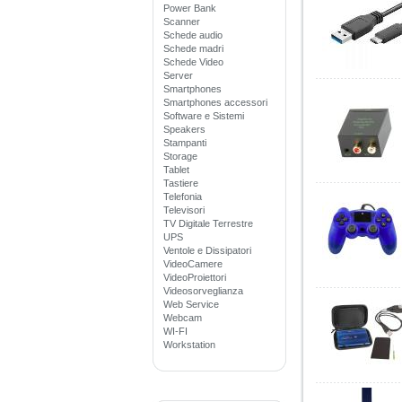
Power Bank
Scanner
Schede audio
Schede madri
Schede Video
Server
Smartphones
Smartphones accessori
Software e Sistemi
Speakers
Stampanti
Storage
Tablet
Tastiere
Telefonia
Televisori
TV Digitale Terrestre
UPS
Ventole e Dissipatori
VideoCamere
VideoProiettori
Videosorveglianza
Web Service
Webcam
WI-FI
Workstation