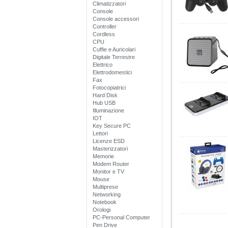
Climatizzatori
Console
Console accessori
Controller
Cordless
CPU
Cuffie e Auricolari
Digitale Terrestre
Elettrico
Elettrodomestici
Fax
Fotocopiatrici
Hard Disk
Hub USB
Illuminazione
IOT
Key Secure PC
Lettori
Licenze ESD
Masterizzatori
Memorie
Modem Router
Monitor e TV
Mouse
Multiprese
Networking
Notebook
Orologi
PC-Personal Computer
Pen Drive