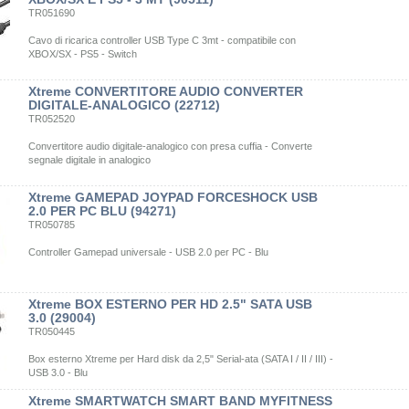
TR051690
Cavo di ricarica controller USB Type C 3mt - compatibile con
XBOX/SX - PS5 - Switch
Xtreme CONVERTITORE AUDIO CONVERTER
DIGITALE-ANALOGICO (22712)
TR052520
Convertitore audio digitale-analogico con presa cuffia - Converte
segnale digitale in analogico
Xtreme GAMEPAD JOYPAD FORCESHOCK USB
2.0 PER PC BLU (94271)
TR050785
Controller Gamepad universale - USB 2.0 per PC - Blu
Xtreme BOX ESTERNO PER HD 2.5" SATA USB
3.0 (29004)
TR050445
Box esterno Xtreme per Hard disk da 2,5" Serial-ata (SATA I / II / III) -
USB 3.0 - Blu
Xtreme SMARTWATCH SMART BAND MYFITNESS