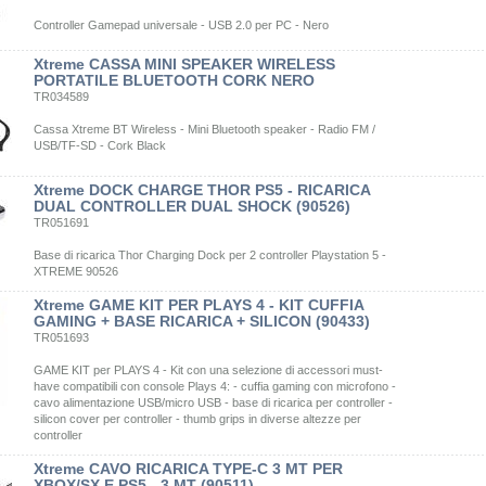
Controller Gamepad universale - USB 2.0 per PC - Nero
Xtreme CASSA MINI SPEAKER WIRELESS
PORTATILE BLUETOOTH CORK NERO
TR034589
Cassa Xtreme BT Wireless - Mini Bluetooth speaker - Radio FM /
USB/TF-SD - Cork Black
Xtreme DOCK CHARGE THOR PS5 - RICARICA
DUAL CONTROLLER DUAL SHOCK (90526)
TR051691
Base di ricarica Thor Charging Dock per 2 controller Playstation 5 -
XTREME 90526
Xtreme GAME KIT PER PLAYS 4 - KIT CUFFIA
GAMING + BASE RICARICA + SILICON (90433)
TR051693
GAME KIT per PLAYS 4 - Kit con una selezione di accessori must-
have compatibili con console Plays 4: - cuffia gaming con microfono -
cavo alimentazione USB/micro USB - base di ricarica per controller -
silicon cover per controller - thumb grips in diverse altezze per
controller
Xtreme CAVO RICARICA TYPE-C 3 MT PER
XBOX/SX E PS5 - 3 MT (90511)