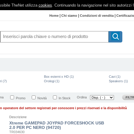
possibile TheNet utilizza
cookies
. Continuando la navigazione nel sito autorizzi 
|
|
|
Home
Chi siamo
Condizioni di vendita
Certificazi
Box esterni x HD (1)
Cavi (1)
i (7)
Orologi (1)
Speakers (1)
ina
Ordina
Promo
Novità
In Stock
n operatore del settore registrati per conoscere i prezzi riservati e la disponibilità
Descrizione
Xtreme GAMEPAD JOYPAD FORCESHOCK USB
2.0 PER PC NERO (94720)
TR034630