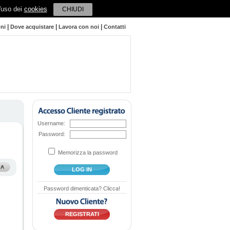
l'uso dei
cookies
CHIUDI
|
|
|
oni
Dove acquistare
Lavora con noi
Contatti
Username:
Password:
Memorizza la password
LOG IN
Password dimenticata? Clicca!
REGISTRATI