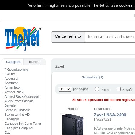
Per offrirti il miglior servizio possibile TheNet utilizza
cookies
.
Cerca nel sito
Categorie
Marchi
Zyxel
* Ricondizionato
* Outlet
Networking (1)
Accessori
Adattatori
Alimentatori
per pagina
Promo
Novità
Armadi Rack
Armadi Rack Accessori
Se sei un operatore del settore registrati
Audio Professionale
Batterie
Prodotto
Descrizione
Borse e Custodie
Zyxel NSA-2400
Box esterni x HD
Cablaggio
HWZYX221
Cartucce Ink-Jet e Toner
Case per Computer
NAS storage di rete 4-Bay 
Cavi
512 Mb RAM espandibile a 2