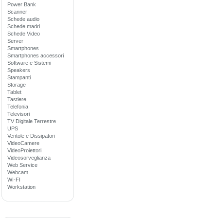
Power Bank
Scanner
Schede audio
Schede madri
Schede Video
Server
Smartphones
Smartphones accessori
Software e Sistemi
Speakers
Stampanti
Storage
Tablet
Tastiere
Telefonia
Televisori
TV Digitale Terrestre
UPS
Ventole e Dissipatori
VideoCamere
VideoProiettori
Videosorveglianza
Web Service
Webcam
WI-FI
Workstation