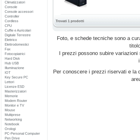
Climatizzatori
Console
Console accessori
Controller
Cordless
Trovati 1 prodotti
CPU
Cuffie e Auricolari
Digitale Terrestre
Foto, e schede tecniche sono a cur
Elettrico
Elettrodomestici
titol
Fax
I prezzi possono subire variazioni
Fotocopiatrici
Hard Disk
Hub USB
Illuminazione
Per conoscere i prezzi riservati e la d
IOT
Key Secure PC
are
Lettori
Licenze ESD
Masterizzatori
Memorie
Modem Router
Monitor e TV
Mouse
Multiprese
Networking
Notebook
Orologi
PC-Personal Computer
Pen Drive