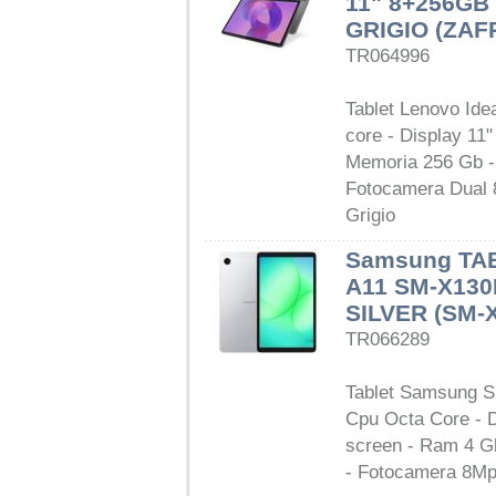
11" 8+256GB
GRIGIO (ZAF
TR064996
Tablet Lenovo Id
core - Display 11
Memoria 256 Gb -
Fotocamera Dual 8
Grigio
Samsung TA
A11 SM-X130N
SILVER (SM-
TR066289
Tablet Samsung S
Cpu Octa Core - D
screen - Ram 4 G
- Fotocamera 8Mp 