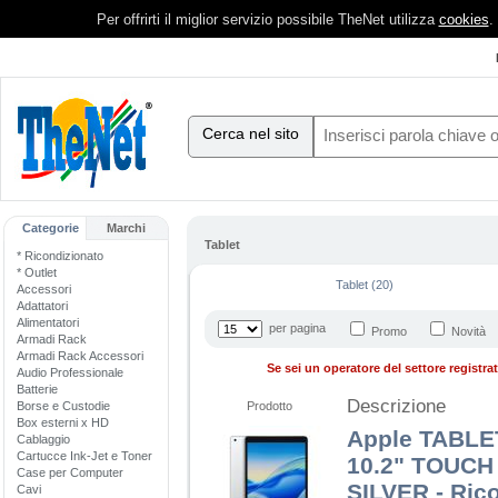
Per offrirti il miglior servizio possibile TheNet utilizza
cookies
.
Cerca nel sito
Categorie
Marchi
Tablet
* Ricondizionato
* Outlet
Tablet (20)
Accessori
Adattatori
Alimentatori
per pagina
Promo
Novità
Armadi Rack
Armadi Rack Accessori
Se sei un operatore del settore registrati
Audio Professionale
Batterie
Descrizione
Borse e Custodie
Prodotto
Box esterni x HD
Apple TABLET
Cablaggio
Cartucce Ink-Jet e Toner
10.2" TOUCH
Case per Computer
SILVER - Ric
Cavi