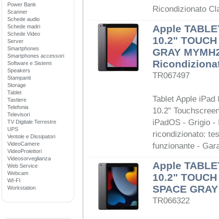
Power Bank
Ricondizionato Cl
Scanner
Schede audio
Apple TABLET
Schede madri
Schede Video
10.2" TOUCH
Server
Smartphones
GRAY MYMH2
Smartphones accessori
Ricondiziona
Software e Sistemi
Speakers
TR067497
Stampanti
Storage
Tablet
Tablet Apple iPad 
Tastiere
Telefonia
10.2" Touchscreen
Televisori
iPadOS - Grigio 
TV Digitale Terrestre
UPS
ricondizionato: te
Ventole e Dissipatori
VideoCamere
funzionante - Gar
VideoProiettori
Videosorveglianza
Apple TABLET
Web Service
Webcam
10.2" TOUCH
WI-FI
SPACE GRAY -
Workstation
TR066322