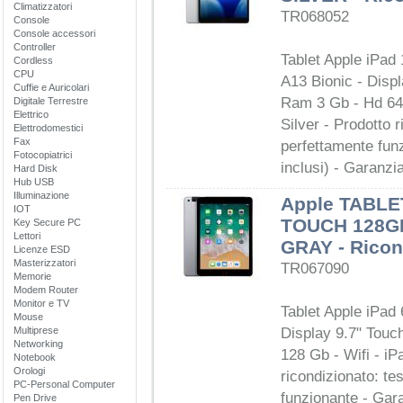
Climatizzatori
TR068052
Console
Console accessori
Controller
Tablet Apple iPad
Cordless
CPU
A13 Bionic - Disp
Cuffie e Auricolari
Ram 3 Gb - Hd 64 
Digitale Terrestre
Elettrico
Silver - Prodotto r
Elettrodomestici
Fax
perfettamente fu
Fotocopiatrici
inclusi) - Garanzi
Hard Disk
Hub USB
Illuminazione
Apple TABLET
IOT
TOUCH 128G
Key Secure PC
Lettori
GRAY - Ricon
Licenze ESD
Masterizzatori
TR067090
Memorie
Modem Router
Monitor e TV
Tablet Apple iPad 
Mouse
Multiprese
Display 9.7" Touc
Networking
128 Gb - Wifi - iP
Notebook
Orologi
ricondizionato: te
PC-Personal Computer
funzionante - Gar
Pen Drive