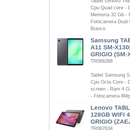
Tablet Lenovo TA
Cpu Quad core - D
Memoria 32 Gb - 
Fotocamera Dual 5
Bianco
Samsung TA
A11 SM-X130N
GRIGIO (SM
TR066288
Tablet Samsung S
Cpu Octa Core - D
screen - Ram 4 G
- Fotocamera 8Mp 
Lenovo TABL
128GB WIFI 
GRIGIO (ZAE
TR067634