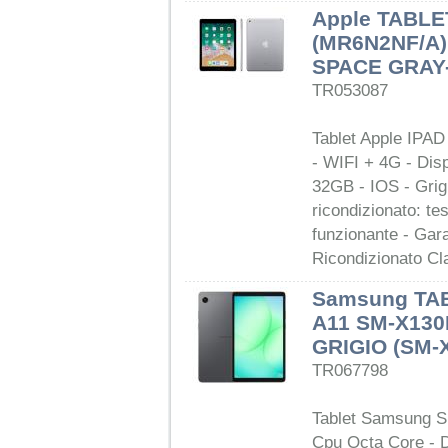
Apple TABLE
(MR6N2NF/A)
SPACE GRAY-
TR053087
Tablet Apple IP
- WIFI + 4G - Disp
32GB - IOS - Grig
ricondizionato: te
funzionante - Gar
Ricondizionato Cl
Samsung TA
A11 SM-X130N
GRIGIO (SM
TR067798
Tablet Samsung S
Cpu Octa Core - D