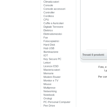
Climatizzatori
Console
Console accessori
Controller
Cordless
CPU
Cuffie e Auricolari
Digitale Terrestre
Elettrico
Elettrodomestici
Fax
Fotocopiatrici
Hard Disk
Hub USB
Illuminazione
Trovati 0 prodotti
IOT
Key Secure PC
Lettori
Licenze ESD
Foto, e
Masterizzatori
I 
Memorie
Per cono
Modem Router
Monitor e TV
Mouse
Multiprese
Networking
Notebook
Orologi
PC-Personal Computer
Pen Drive