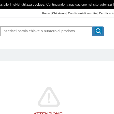
possibile TheNet utilizza
cookies
. Continuando la navigazione nel sito autorizzi 
|
|
|
Home
Chi siamo
Condizioni di vendita
Certificazi