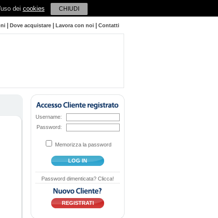
l'uso dei
cookies
CHIUDI
|
|
|
oni
Dove acquistare
Lavora con noi
Contatti
Username:
Password:
Memorizza la password
LOG IN
Password dimenticata? Clicca!
REGISTRATI