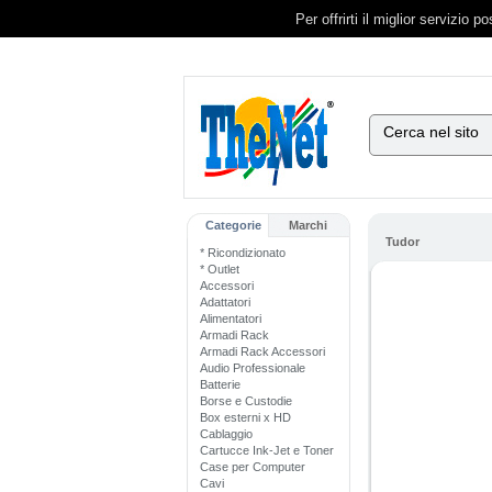
Per offrirti il miglior servizio 
Cerca nel sito
Categorie
Marchi
Tudor
* Ricondizionato
* Outlet
Accessori
Adattatori
Alimentatori
Armadi Rack
Armadi Rack Accessori
Audio Professionale
Batterie
Borse e Custodie
Box esterni x HD
Cablaggio
Cartucce Ink-Jet e Toner
Case per Computer
Cavi