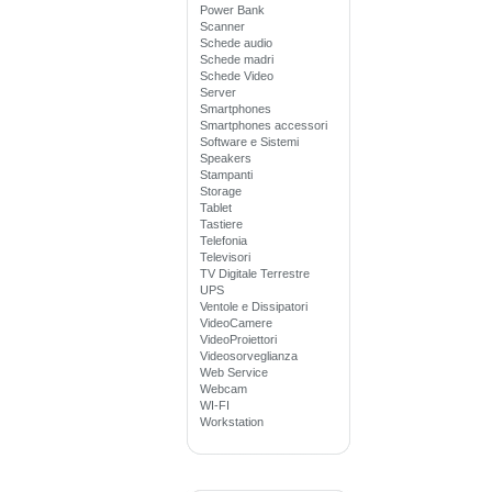
Power Bank
Scanner
Schede audio
Schede madri
Schede Video
Server
Smartphones
Smartphones accessori
Software e Sistemi
Speakers
Stampanti
Storage
Tablet
Tastiere
Telefonia
Televisori
TV Digitale Terrestre
UPS
Ventole e Dissipatori
VideoCamere
VideoProiettori
Videosorveglianza
Web Service
Webcam
WI-FI
Workstation