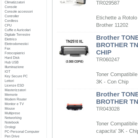
TR029587
Climatizzatori
Console
Console accessori
Controller
Etichette a Rotol
Cordless
Brother 11202
CPU
Cuffie e Auricolari
Digitale Terrestre
Brother TON
Elettrico
BROTHER TN
Elettrodomestici
Fax
CHIP
Fotocopiatrici
Hard Disk
TR060247
Hub USB
Illuminazione
IOT
Toner Compatibil
Key Secure PC
Lettori
3K - Con Chip
Licenze ESD
Masterizzatori
Brother TON
Memorie
Modem Router
BROTHER TN2
Monitor e TV
TR043028
Mouse
Multiprese
Networking
Notebook
Toner Compatibile
Orologi
capacita' 3K - Chi
PC-Personal Computer
Pen Drive