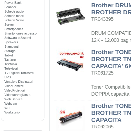
Power Bank
Brother DRU
Scanner
BROTHER DR
Schede audio
Schede madri
TR043395
Schede Video
Server
Smartphones
DRUM COMPATIB
Smartphones accessori
Software e Sistemi
12K - 12.000 pagi
Speakers
Stampanti
Brother TON
Storage
Tablet
BROTHER TN
Tastiere
Telefonia
CAPACITA' 6
Televisori
TR061725
TV Digitale Terrestre
UPS
Ventole e Dissipatori
VideoCamere
Toner Compatibile
VideoProiettori
DOPPIA capacita 
Videosorveglianza
Web Service
Webcam
Brother TON
WI-FI
BROTHER TN
Workstation
CAPACITA
TR062065