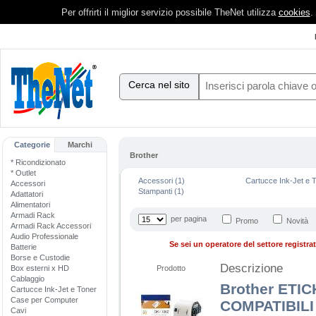
Per offrirti il miglior servizio possibile TheNet utilizza
cookies
.
Cerca nel sito
Categorie
Marchi
Brother
* Ricondizionato
* Outlet
Accessori (1)
Cartucce Ink-Jet e T
Accessori
Stampanti (1)
Adattatori
Alimentatori
Armadi Rack
per pagina
Promo
Novità
Armadi Rack Accessori
Audio Professionale
Se sei un operatore del settore registrati
Batterie
Borse e Custodie
Descrizione
Box esterni x HD
Prodotto
Cablaggio
Brother ETI
Cartucce Ink-Jet e Toner
Case per Computer
COMPATIBILI
Cavi