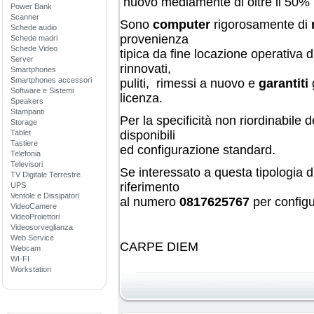
nuovo mediamente di oltre il 50
Power Bank
Scanner
Sono
computer
rigorosamente di
Schede audio
provenienza
Schede madri
Schede Video
tipica da fine locazione operativ
Server
rinnovati,
Smartphones
Smartphones accessori
puliti,
rimessi a nuovo e
garantiti
Software e Sistemi
licenza.
Speakers
Stampanti
Per la specificità non riordinabile d
Storage
Tablet
disponibili
Tastiere
ed configurazione standard.
Telefonia
Televisori
Se interessato a questa tipologia d
TV Digitale Terrestre
riferimento
UPS
Ventole e Dissipatori
al numero
0817625767
per configu
VideoCamere
VideoProiettori
Videosorveglianza
Web Service
CARPE DIEM
Webcam
WI-FI
Workstation