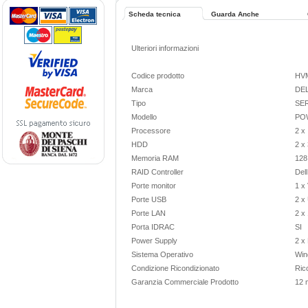
Scheda tecnica
Guarda Anche
Ulteriori informazioni
Codice prodotto
HV
Marca
DE
Tipo
SE
Modello
PO
Processore
2 x
HDD
2 x
Memoria RAM
128
RAID Controller
Del
Porte monitor
1 x
Porte USB
2 x
Porte LAN
2 x
Porta IDRAC
SI
Power Supply
2 x
Sistema Operativo
Win
Condizione Ricondizionato
Ric
Garanzia Commerciale Prodotto
12 