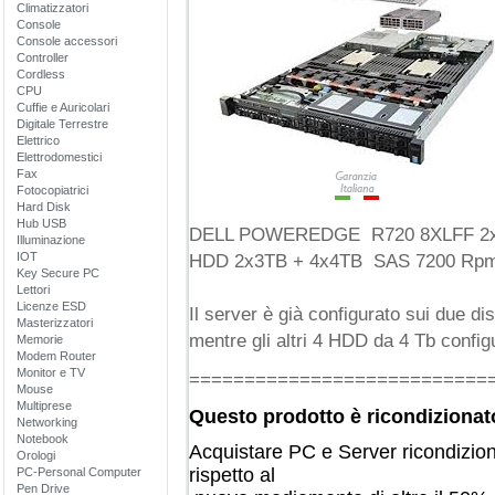
Climatizzatori
Console
Console accessori
Controller
Cordless
CPU
Cuffie e Auricolari
Digitale Terrestre
Elettrico
Elettrodomestici
Fax
Fotocopiatrici
Hard Disk
Hub USB
DELL POWEREDGE R720 8XLFF 2xIn
Illuminazione
IOT
HDD 2x3TB + 4x4TB SAS 7200 Rpm,
Key Secure PC
Lettori
Licenze ESD
Il server è già configurato sui due 
Masterizzatori
mentre gli altri 4 HDD da 4 Tb configu
Memorie
Modem Router
Monitor e TV
===========================
Mouse
Multiprese
Questo prodotto è ricondizionat
Networking
Notebook
Acquistare PC e Server ricondizio
Orologi
rispetto al
PC-Personal Computer
Pen Drive