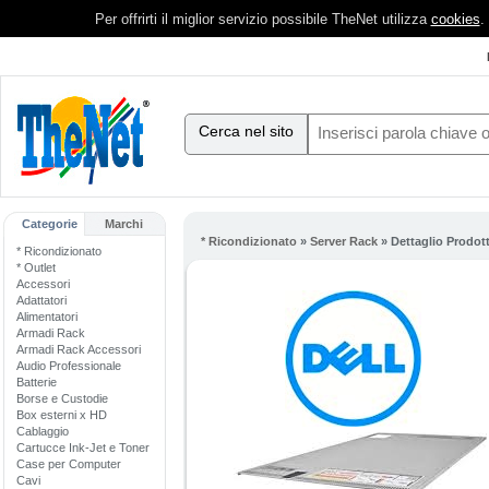
Per offrirti il miglior servizio possibile TheNet utilizza
cookies
.
Cerca nel sito
Categorie
Marchi
* Ricondizionato
»
Server Rack
» Dettaglio Prodot
* Ricondizionato
* Outlet
Accessori
Adattatori
Alimentatori
Armadi Rack
Armadi Rack Accessori
Audio Professionale
Batterie
Borse e Custodie
Box esterni x HD
Cablaggio
Cartucce Ink-Jet e Toner
Case per Computer
Cavi