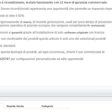
 è ricondizionato, testato funzionante con 12 mesi di garanzia commerciale.
Server ricondizionati rappresenta una opportunità che permette un risparmio rispe
te di oltre il 50%
rigorosamente di
, di recente generazione, usati per poco tempo di provenie
marca
locazione operativa di aziende europee che vengono completamente
,
revisionati
a nuovo e
grazie all’installazione di solo
con licenza.
garantiti
software originale
à non riordinabile dei prodotti questo articolo è solo uno dei selezionati prodotti
ne standard.
 questa tipologia di prodotti, ad ogni occorrenza, chiami il suo commerciale di
625767
per configurazioni personalizzate ed altre opportunità
Guarda Anche
Categorie