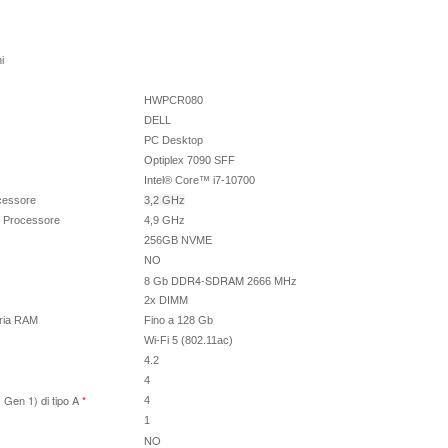
i
HWPCR080
DELL
PC Desktop
Optiplex 7090 SFF
Intel® Core™ i7-10700
cessore
3,2 GHz
l Processore
4,9 GHz
256GB NVME
NO
DDR4-SDRAM
8 Gb
2666 MHz
2x DIMM
oria RAM
Fino a 128 Gb
Wi-Fi 5 (802.11ac)
4.2
4
Gen 1) di tipo A
*
4
1
NO