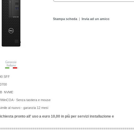
Stampa scheda
|
Invia ad un amico
90 SFF
10700
GB NVME
WinCOA - Senza tastiera e mouse
 simile al nuovo - garanzia 12 mesi
ichiesta pronto all' uso a euro 10,00 in più per servizi installazione e
================================================================