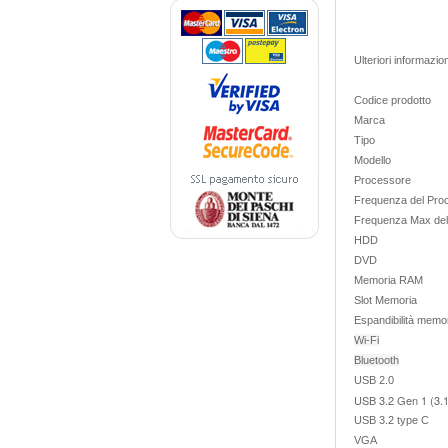
Ulteriori informazion
Codice prodotto
Marca
Tipo
Modello
Processore
Frequenza del Pro
Frequenza Max de
HDD
DVD
Memoria RAM
Slot Memoria
Espandibilità mem
Wi-Fi
Bluetooth
USB 2.0
USB 3.2 Gen 1 (3.1 
USB 3.2 type C
VGA