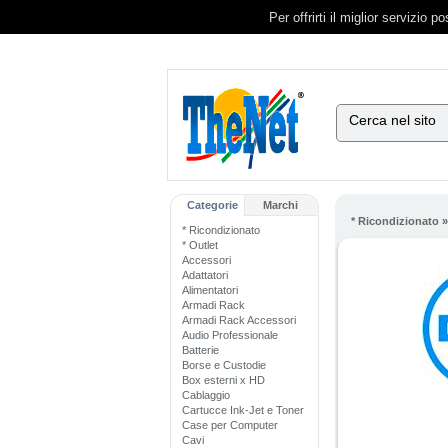
Per offrirti il miglior servizio 
Cerca nel sito
Categorie
Marchi
* Ricondizionato
* Ricondizionato
* Outlet
Accessori
Adattatori
Alimentatori
Armadi Rack
Armadi Rack Accessori
Audio Professionale
Batterie
Borse e Custodie
Box esterni x HD
Cablaggio
Cartucce Ink-Jet e Toner
Case per Computer
Cavi