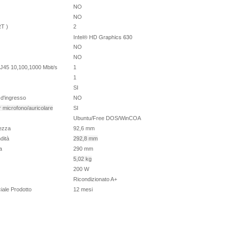
NO
NO
RT )
2
Intel® HD Graphics 630
NO
NO
5 10,100,1000 Mbit/s
1
1
SI
 d'ingresso
NO
 microfono/auricolare
SI
Ubuntu/Free DOS/WinCOA
hezza
92,6 mm
dità
292,8 mm
za
290 mm
5,02 kg
200
W
Ricondizionato A+
ale Prodotto
12 mesi