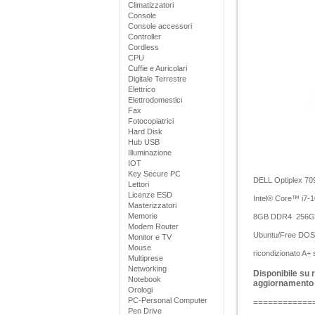
Climatizzatori
Console
Console accessori
Controller
Cordless
CPU
Cuffie e Auricolari
Digitale Terrestre
Elettrico
Elettrodomestici
Fax
Fotocopiatrici
Hard Disk
Hub USB
Illuminazione
IOT
Key Secure PC
DELL Optiplex 70
Lettori
Licenze ESD
Intel® Core™ i7-
Masterizzatori
Memorie
8GB DDR4 256
Modem Router
Ubuntu/Free DOS/
Monitor e TV
Mouse
ricondizionato A+
Multiprese
Networking
Disponibile su r
Notebook
aggiornamento
Orologi
PC-Personal Computer
============
Pen Drive