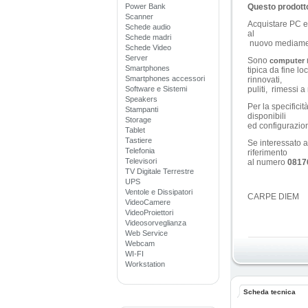
Power Bank
Questo prodotto
Scanner
Acquistare PC e 
Schede audio
al
Schede madri
nuovo mediamen
Schede Video
Server
Sono
computer
Smartphones
tipica da fine 
Smartphones accessori
rinnovati,
Software e Sistemi
puliti, rimessi 
Speakers
Per la specificit
Stampanti
disponibili
Storage
ed configurazio
Tablet
Tastiere
Se interessato a
Telefonia
riferimento
Televisori
al numero
0817
TV Digitale Terrestre
UPS
Ventole e Dissipatori
CARPE DIEM
VideoCamere
VideoProiettori
Videosorveglianza
Web Service
Webcam
WI-FI
Workstation
Scheda tecnica