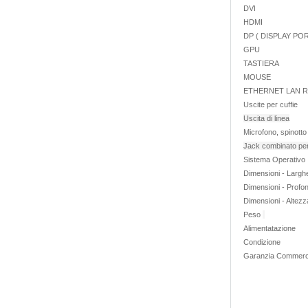
DVI
HDMI
DP ( DISPLAY PO
GPU
TASTIERA
MOUSE
ETHERNET LAN RJ4
Uscite per cuffie
Uscita di linea
Microfono, spinotto
Jack combinato per
Sistema Operativo
Dimensioni - Larg
Dimensioni - Profon
Dimensioni - Altez
Peso
Alimentatazione
Condizione
Garanzia Commerci