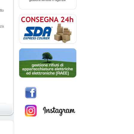
tto
nza