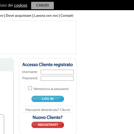
l'uso dei
cookies
CHIUDI
|
|
|
oni
Dove acquistare
Lavora con noi
Contatti
Username:
Password:
Memorizza la password
LOG IN
Password dimenticata? Clicca!
REGISTRATI