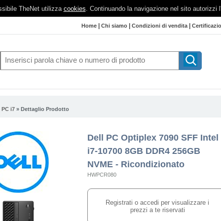
possibile TheNet utilizza
cookies
. Continuando la navigazione nel sito autorizzi 
|
|
|
Home
Chi siamo
Condizioni di vendita
Certificazi
»
PC i7
» Dettaglio Prodotto
Dell PC Optiplex 7090 SFF Intel
i7-10700 8GB DDR4 256GB
NVME - Ricondizionato
HWPCR080
Registrati o accedi per visualizzare i
prezzi a te riservati