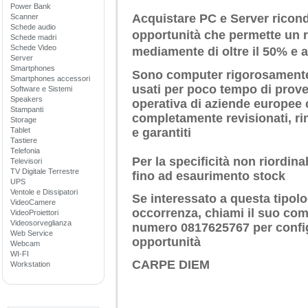
Power Bank
Acquistare PC e Server ricond
Scanner
Schede audio
opportunità che permette un r
Schede madri
Schede Video
mediamente di oltre il 50% e 
Server
Smartphones
Sono
computer
rigorosament
Smartphones accessori
usati per poco tempo di prove
Software e Sistemi
Speakers
operativa di aziende europee
Stampanti
completamente
revisionati
, r
Storage
Tablet
e
garantiti
Tastiere
Telefonia
Per la specificità non riordina
Televisori
TV Digitale Terrestre
fino ad esaurimento stock
UPS
Ventole e Dissipatori
Se interessato a questa tipolo
VideoCamere
occorrenza, chiami il suo comm
VideoProiettori
Videosorveglianza
numero
0817625767
per config
Web Service
opportunità
Webcam
WI-FI
CARPE DIEM
Workstation