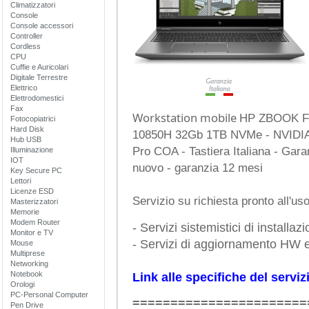
Climatizzatori
Console
Console accessori
Controller
Cordless
CPU
Cuffie e Auricolari
Digitale Terrestre
Elettrico
Elettrodomestici
Fax
Workstation mobile
HP ZBOOK FU
Fotocopiatrici
Hard Disk
10850H 32Gb 1TB NVMe - NVID
Hub USB
Pro COA - Tastiera Italiana - Gara
Illuminazione
IOT
nuovo - garanzia 12 mesi
Key Secure PC
Lettori
Licenze ESD
Servizio su richiesta pronto all'u
Masterizzatori
Memorie
Modem Router
- Servizi sistemistici di install
Monitor e TV
- Servizi di aggiornamento HW
Mouse
Multiprese
Networking
Notebook
Link alle specifiche del serviz
Orologi
PC-Personal Computer
=======================
Pen Drive