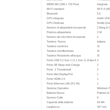
WEBCAM 1280 x 720 Pixel
Integrata
Wi-Fi standard
Wi-Fi 6 (8
Bluetooth
5.0
GPU integrata
Intel® UH
GPU Dedicata
Nvidia Qu
Numero di altoparlanti incorporati
2 Bang & O
Potenza altoparlante
2 W
Numero dei microfoni incorporati
2
Tastiera Nuova
Italiana
Tastiera numerica
SI
Tastiera retroilluminata
SI
Tastiera Resistente all'acqua
SI
Porte USB 3.2 Gen 1 (3.1 Gen 1) di tipo A
2
Porte SB Sleep-and-Charge
2
Porte 3 Thunderbolt
2
Porte Mini DisplayPort
1
Porte HDMI 2.0
1
Porte Ethernet LAN (RJ-45)
1
Sistema Operativo
Windows 
Batteria Nuova
Polimeri di 
Numero Celle
8
Capacità della batteria
94 Wh
Larghezza
357 mm