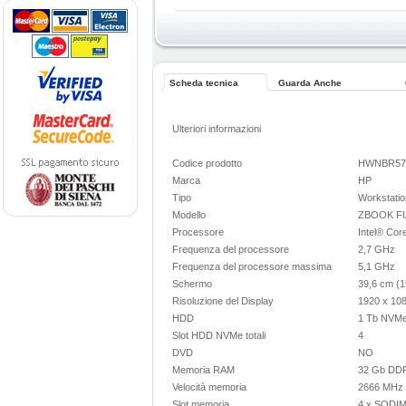
Scheda tecnica
Guarda Anche
Ulteriori informazioni
Codice prodotto
HWNBR57
Marca
HP
Tipo
Workstatio
Modello
ZBOOK FU
Processore
Intel® Co
Frequenza del processore
2,7 GHz
Frequenza del processore massima
5,1 GHz
Schermo
39,6 cm (1
Risoluzione del Display
1920 x 108
HDD
1 Tb NVM
Slot HDD NVMe totali
4
DVD
NO
Memoria RAM
32 Gb DD
Velocità memoria
2666 MHz
Slot memoria
4 x SODIM