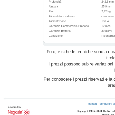
Profondità
242,5 mm
Altezza
25,9 mm
Peso
2,42 kg
Alimentatore esterno
compres
Alimentazione
150 W
Garanzia Commerciale Prodotto
12 mesi
Garanzia Batteria
30 giorni
Condizione
Ricondizio
Foto, e schede tecniche sono a cur
titol
I prezzi possono subire variazioni
Per conoscere i prezzi riservati e la d
are
contatti
condizioni di
-
Copyright 1996-2020 TheNet srl - T
TheNet Srl 