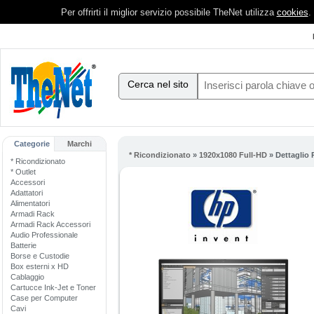
Per offrirti il miglior servizio possibile TheNet utilizza
cookies
.
Cerca nel sito
Categorie
Marchi
* Ricondizionato
»
1920x1080 Full-HD
» Dettaglio 
* Ricondizionato
* Outlet
Accessori
Adattatori
Alimentatori
Armadi Rack
Armadi Rack Accessori
Audio Professionale
Batterie
Borse e Custodie
Box esterni x HD
Cablaggio
Cartucce Ink-Jet e Toner
Case per Computer
Cavi